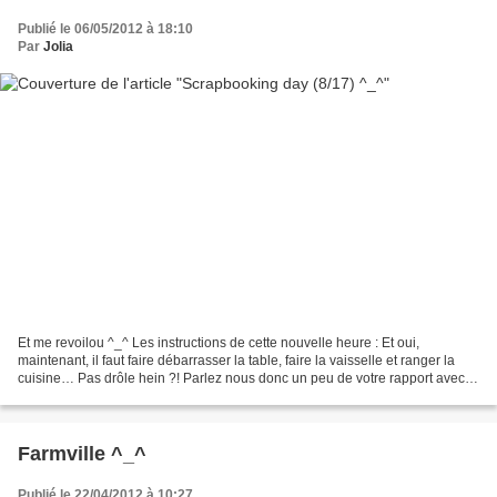
Publié le 06/05/2012 à 18:10
Par
Jolia
Et me revoilou ^_^ Les instructions de cette nouvelle heure : Et oui,
maintenant, il faut faire débarrasser la table, faire la vaisselle et ranger la
cuisine… Pas drôle hein ?! Parlez nous donc un peu de votre rapport avec
toutes ses tâches ménagères...
Farmville ^_^
Publié le 22/04/2012 à 10:27