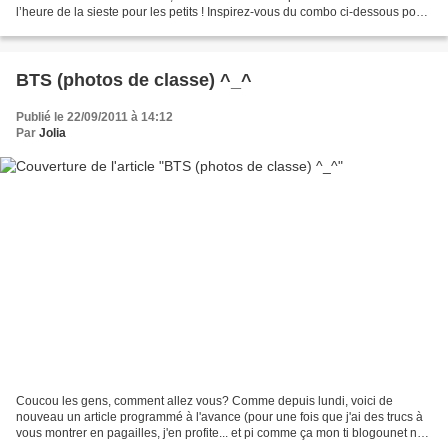
l’heure de la sieste pour les petits ! Inspirez-vous du combo ci-dessous pour
réaliser votre...
BTS (photos de classe) ^_^
Publié le 22/09/2011 à 14:12
Par
Jolia
Coucou les gens, comment allez vous? Comme depuis lundi, voici de
nouveau un article programmé à l'avance (pour une fois que j'ai des trucs à
vous montrer en pagailles, j'en profite... et pi comme ça mon ti blogounet ne