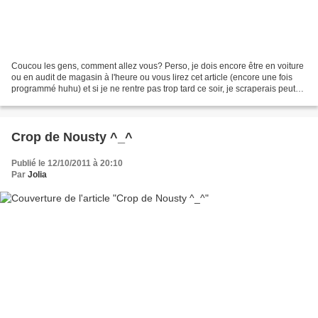
Coucou les gens, comment allez vous? Perso, je dois encore être en voiture
ou en audit de magasin à l'heure ou vous lirez cet article (encore une fois
programmé huhu) et si je ne rentre pas trop tard ce soir, je scraperais peut
être ;) Pour aujourd'hui,...
Crop de Nousty ^_^
Publié le 12/10/2011 à 20:10
Par
Jolia