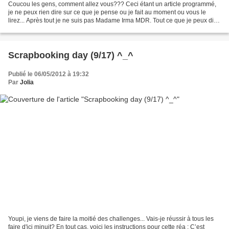
Coucou les gens, comment allez vous??? Ceci étant un article programmé,
je ne peux rien dire sur ce que je pense ou je fait au moment ou vous le
lirez... Après tout je ne suis pas Madame Irma MDR. Tout ce que je peux dire,
c'est que je suis certainement...
Scrapbooking day (9/17) ^_^
Publié le 06/05/2012 à 19:32
Par
Jolia
Youpi, je viens de faire la moitié des challenges... Vais-je réussir à tous les
faire d'ici minuit? En tout cas, voici les instructions pour cette réa : C’est