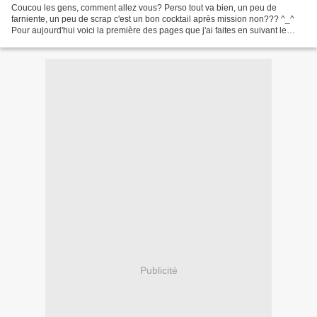
Coucou les gens, comment allez vous? Perso tout va bien, un peu de
farniente, un peu de scrap c'est un bon cocktail après mission non??? ^_^
Pour aujourd'hui voici la première des pages que j'ai faites en suivant le
challenge de la rentrée de Mlle Bulle...
Publicité