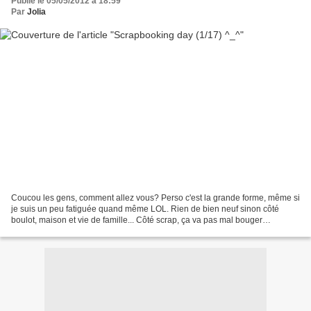
Publié le 05/05/2012 à 18:59
Par
Jolia
Coucou les gens, comment allez vous? Perso c'est la grande forme, même si
je suis un peu fatiguée quand même LOL. Rien de bien neuf sinon côté
boulot, maison et vie de famille... Côté scrap, ça va pas mal bouger
aujourd'hui puisque je viens de me lancer...