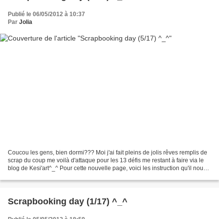
Publié le 06/05/2012 à 10:37
Par
Jolia
Coucou les gens, bien dormi??? Moi j'ai fait pleins de jolis rêves remplis de
scrap du coup me voilà d'attaque pour les 13 défis me restant à faire via le
blog de Kesi'art^_^ Pour cette nouvelle page, voici les instruction qu'il nous
fallais suivre :...
Scrapbooking day (1/17) ^_^