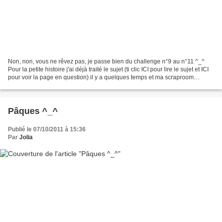
Non, non, vous ne rêvez pas, je passe bien du challenge n°9 au n°11 ^_^
Pour la petite histoire j'ai déjà traité le sujet (ti clic ICI pour lire le sujet et ICI
pour voir la page en question) il y a quelques temps et ma scraproom
n'ayant pas évoluée depuis,...
Pâques ^_^
Publié le 07/10/2011 à 15:36
Par
Jolia