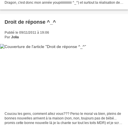
Dragon, c'est donc mon année youpiiiiiiiiiiiii ^_^) et surtout la réalisation de
tout vos voeux les plus chers que ça...
Droit de réponse ^_^
Publié le 09/11/2011 à 19:06
Par
Jolia
Coucou les gens, comment allez vous??? Perso le moral va bien, pleins de
bonnes nouvelles arrivent à la maison (non, non, toujours pas de bébé...
promis cette bonne nouvelle là je la chante sur tout les toits MDR) et je scrap
à fond... quand mon emploi...