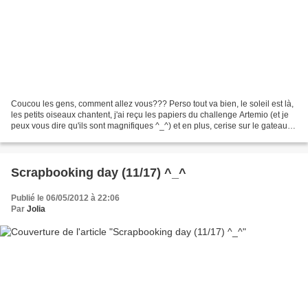
Coucou les gens, comment allez vous??? Perso tout va bien, le soleil est là,
les petits oiseaux chantent, j'ai reçu les papiers du challenge Artemio (et je
peux vous dire qu'ils sont magnifiques ^_^) et en plus, cerise sur le gateau,
je viens de signer...
Scrapbooking day (11/17) ^_^
Publié le 06/05/2012 à 22:06
Par
Jolia