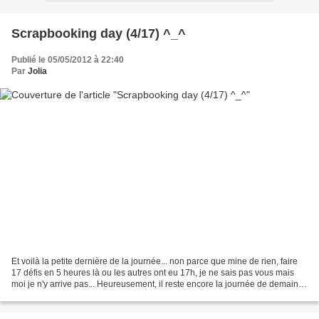
Scrapbooking day (4/17) ^_^
Publié le 05/05/2012 à 22:40
Par
Jolia
Et voilà la petite dernière de la journée... non parce que mine de rien, faire
17 défis en 5 heures là ou les autres ont eu 17h, je ne sais pas vous mais
moi je n'y arrive pas... Heureusement, il reste encore la journée de demain
pour faire les 13 défis...