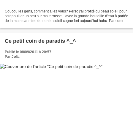
Coucou les gens, comment allez vous? Perso j'ai profité du beau soleil pour
scrapouiller un peu sur ma terrasse... avec la grande bouteille d'eau à portée
de la main car mine de rien le soleil cogne fort aujourd'hui huhu. Par contre
je vous ferais patienter...
Ce petit coin de paradis ^_^
Publié le 08/09/2011 à 20:57
Par
Jolia