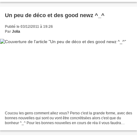
Un peu de déco et des good newz ^_^
Publié le 03/12/2011 à 19:26
Par
Jolia
Coucou les gens comment allez vous? Perso c'est la grande forme, avec des
bonnes nouvelles qui sont ou vont être concrétisées alors c'est que du
bonheur ^_^ Pour les bonnes nouvelles en cours de réa il vous faudra
patienter quelques mois pour en savoir...