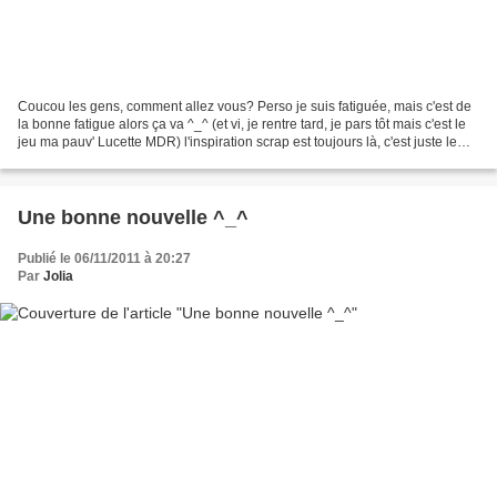
Coucou les gens, comment allez vous? Perso je suis fatiguée, mais c'est de
la bonne fatigue alors ça va ^_^ (et vi, je rentre tard, je pars tôt mais c'est le
jeu ma pauv' Lucette MDR) l'inspiration scrap est toujours là, c'est juste le
temps qui me manque,...
Une bonne nouvelle ^_^
Publié le 06/11/2011 à 20:27
Par
Jolia