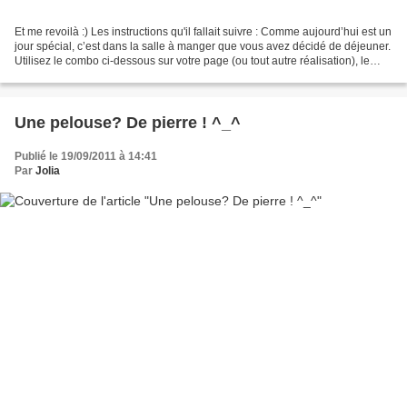
Et me revoilà :) Les instructions qu'il fallait suivre : Comme aujourd’hui est un
jour spécial, c’est dans la salle à manger que vous avez décidé de déjeuner.
Utilisez le combo ci-dessous sur votre page (ou tout autre réalisation), le
sujet de la page...
Une pelouse? De pierre ! ^_^
Publié le 19/09/2011 à 14:41
Par
Jolia