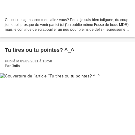
Coucou les gens, comment allez vous? Perso je suis bien fatiguée, du coup
j'en oubli presque de venir par ici (et j'en oublie même Fesse de bouc MDR)
mais je continue de scrapouiller un peu pour pleins de défis (heureusement
qu'il y a les défis sinon...
Tu tires ou tu pointes? ^_^
Publié le 09/09/2011 à 18:58
Par
Jolia