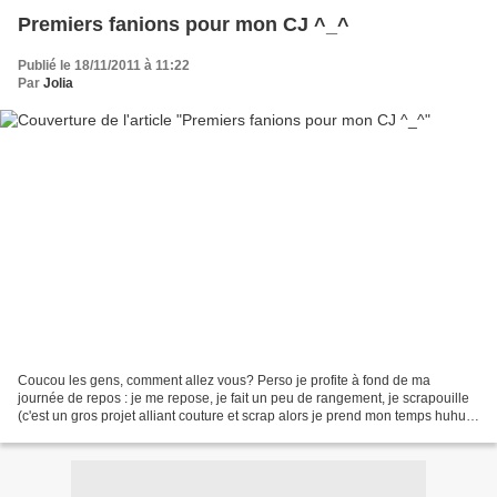
Premiers fanions pour mon CJ ^_^
Publié le 18/11/2011 à 11:22
Par
Jolia
Coucou les gens, comment allez vous? Perso je profite à fond de ma
journée de repos : je me repose, je fait un peu de rangement, je scrapouille
(c'est un gros projet alliant couture et scrap alors je prend mon temps huhu),
je décore la maison, je continue...