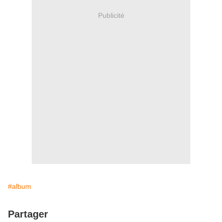
Publicité
#album
Partager