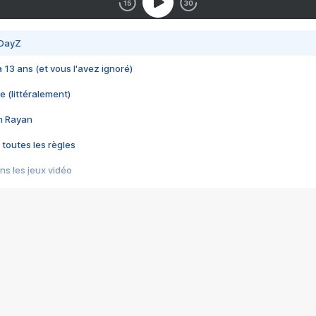
 DayZ
 a 13 ans (et vous l'avez ignoré)
e (littéralement)
im Rayan
 toutes les règles
s les jeux vidéo
us choquant de Rockstar ? - Le scandale BULLY
e plus moche de Steam
du RÊVE tourne au CAUCHEMAR
pendant 8 heures
it… à tort