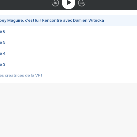
bey Maguire, c'est lui ! Rencontre avec Damien Witecka
e 6
e 5
e 4
e 3
s créatrices de la VF !
e 2
e 1
e Mektoub My Love arrive enfin ! Rencontre avec Shaïn Boumedine et Sal
i : après Toni en famille
elle réalise le bouleversant Dites lui que je l'aime