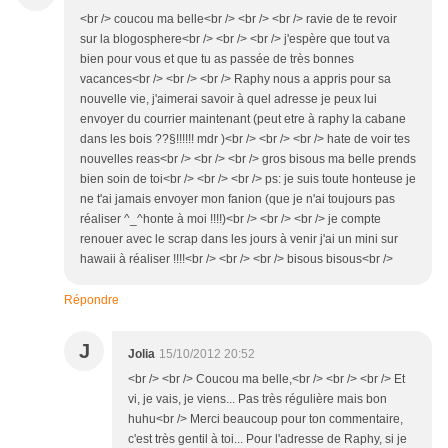
<br /> coucou ma belle<br /> <br /> <br /> ravie de te revoir
sur la blogosphere<br /> <br /> <br /> j'espère que tout va
bien pour vous et que tu as passée de très bonnes
vacances<br /> <br /> <br /> Raphy nous a appris pour sa
nouvelle vie, j'aimerai savoir à quel adresse je peux lui
envoyer du courrier maintenant (peut etre à raphy la cabane
dans les bois ??§!!!!!! mdr )<br /> <br /> <br /> hate de voir tes
nouvelles reas<br /> <br /> <br /> gros bisous ma belle prends
bien soin de toi<br /> <br /> <br /> ps: je suis toute honteuse je
ne t'ai jamais envoyer mon fanion (que je n'ai toujours pas
réaliser ^_^honte à moi !!!!)<br /> <br /> <br /> je compte
renouer avec le scrap dans les jours à venir j'ai un mini sur
hawaii à réaliser !!!!<br /> <br /> <br /> bisous bisous<br />
Répondre
J
Jolia
15/10/2012 20:52
<br /> <br /> Coucou ma belle,<br /> <br /> <br /> Et
vi, je vais, je viens... Pas très régulière mais bon
huhu<br /> Merci beaucoup pour ton commentaire,
c'est très gentil à toi... Pour l'adresse de Raphy, si je