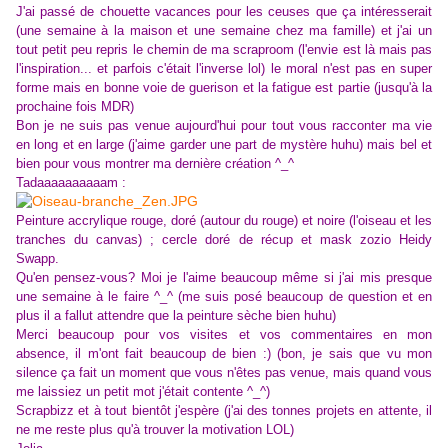
J'ai passé de chouette vacances pour les ceuses que ça intéresserait
(une semaine à la maison et une semaine chez ma famille) et j'ai un
tout petit peu repris le chemin de ma scraproom (l'envie est là mais pas
l'inspiration... et parfois c'était l'inverse lol) le moral n'est pas en super
forme mais en bonne voie de guerison et la fatigue est partie (jusqu'à la
prochaine fois MDR)
Bon je ne suis pas venue aujourd'hui pour tout vous racconter ma vie
en long et en large (j'aime garder une part de mystère huhu) mais bel et
bien pour vous montrer ma dernière création ^_^
Tadaaaaaaaaaam :
Peinture accrylique rouge, doré (autour du rouge) et noire (l'oiseau et les
tranches du canvas) ; cercle doré de récup et mask zozio Heidy
Swapp.
Qu'en pensez-vous? Moi je l'aime beaucoup même si j'ai mis presque
une semaine à le faire ^_^ (me suis posé beaucoup de question et en
plus il a fallut attendre que la peinture sèche bien huhu)
Merci beaucoup pour vos visites et vos commentaires en mon
absence, il m'ont fait beaucoup de bien :) (bon, je sais que vu mon
silence ça fait un moment que vous n'êtes pas venue, mais quand vous
me laissiez un petit mot j'était contente ^_^)
Scrapbizz et à tout bientôt j'espère (j'ai des tonnes projets en attente, il
ne me reste plus qu'à trouver la motivation LOL)