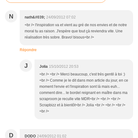
N
nath&#039;
24/09/2012 07:02
<br /> l'inspiration va et vient au gré de nos envies et de notre
moral tu as raison. J'espère que tout çà reviendra vite. Une
réalisation très sobre. Bravo! bisous<br />
Répondre
J
Jolia
15/10/2012 20:53
<br /> <br /> Merci beaucoup, c'est très gentil à toi :)
<br /> Comme je le dit dans mon article du jour, en ce
moment l'envie et l'inspiration sont là mais euh...
comment dire... le bordel reignant en maître dans ma
scraproom je reculle vite MDR<br /> <br /> <br />
Scrapbizz et à bientôt<br /> Jolia <br /> <br /> <br />
<br />
D
DODO
24/09/2012 01:02