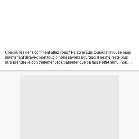
Coucou les gens comment allez vous? Perso je suis toujours fatiguée mais
maintenant qu'avec mon toubib nous savons pourquoi il ne me reste plus
qu'à prendre le bon traitement et à patienter que ça fasse éffet huhu (non,
pas de bébé en route pour celles...