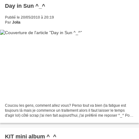
Day in Sun ^_^
Publié le 20/05/2010 à 20:19
Par
Jolia
Coucou les gens, comment allez vous? Perso tout va bien (la fatigue est
toujours là mais je commence un traitement alors il faut laisser le temps
d'agir lol) côté scrap j'ai rien fait aujourd'hui, j'ai préféré me reposer ^_^ Pour
aujourd'hui voici une...
KIT mini album ^_^