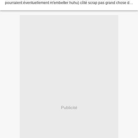
pourraient éventuellement m'embetter huhu) côté scrap pas grand chose de
neuf (j'ai fait deux petites pages...
Publicité