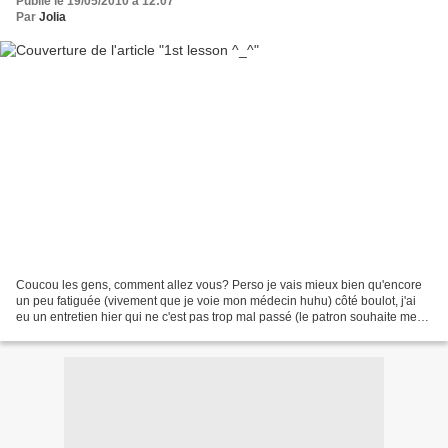
Publié le 19/05/2010 à 12:07
Par
Jolia
Coucou les gens, comment allez vous? Perso je vais mieux bien qu'encore
un peu fatiguée (vivement que je voie mon médecin huhu) côté boulot, j'ai
eu un entretien hier qui ne c'est pas trop mal passé (le patron souhaite me
revoir c'est peut être une bonne...