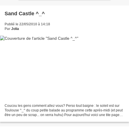
Sand Castle ^_^
Publié le 22/05/2010 à 14:18
Par
Jolia
Coucou les gens comment allez vous? Perso tout baigne : le soleil est sur
Toulouse ^_^ du coup petite balade au programme cette après-midi (et peut
être un peu de scrap... on verra huhu) Pour aujourd'hui voici une tite page
(suivant un sketch du forum...