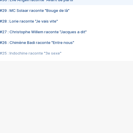
#29 : MC Solaar raconte "Bouge de là"
28 : Lorie raconte "Je vais vite"
#27 : Christophe Willem raconte "Jacques a dit"
#26 : Chimène Badi raconte "Entre nous"
#25 : Indochine raconte "3e sexe"
#24 : Zaho raconte "C'est chelou"
#23 : Patrick Bruel raconte "Au café des délices"
#22 : Kyo raconte "Le chemin"
#21 : Nolwenn Leroy raconte "Cassé"
#20 : Patrick Hernandez raconte "Born to be alive"
#19 : Lorie raconte "Près de moi"
#18 : Michael Jones raconte "A nos actes manqués" (avec Jean-Jacque