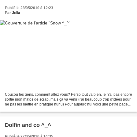
Publié le 28/05/2010 à 12:23
Par
Jolia
Coucou les gens, comment allez vous? Perso tout va bien, je n'ai pas encore
sortie mon matos de scrap, mais ça va venir (j'ai beaucoup trop d'idées pour
ne pas les mettre en pratique huhu) Pour aujourd'hui voici une petite page
qui répond à 3 challenge...
Dolfin and co ^_^
Publié le 27/05/2010 à 14:35