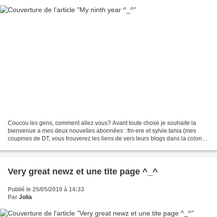
Coucou les gens, comment allez vous? Avant toute chose je souhaite la
bienvenue a mes deux nouvelles abonnées : fm-ere et sylvie.tania (mes
coupines de DT, vous trouverez les liens de vers leurs blogs dans la colone
de gauche ^_^) et je voudrais tous...
Very great newz et une tite page ^_^
Publié le 25/05/2010 à 14:33
Par
Jolia