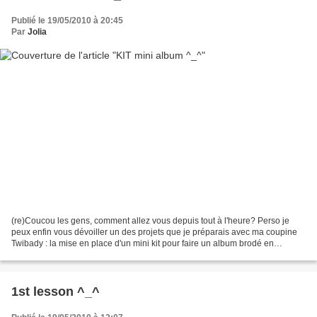
Publié le 19/05/2010 à 20:45
Par
Jolia
(re)Coucou les gens, comment allez vous depuis tout à l'heure? Perso je
peux enfin vous dévoiller un des projets que je préparais avec ma coupine
Twibady : la mise en place d'un mini kit pour faire un album brodé en
exclusivité pour nous par Valy de la...
1st lesson ^_^