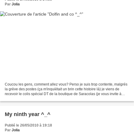
Par
Jolia
Coucou les gens, comment allez vous? Perso je suis trop contente, malgrés
la grève des postes (ça m'inquiètait un brin cette histoire là) je viens de
recevoir le colis spécial DT de la boutique de Saracolas (je vous invite à
cliquer sur le logo dans la...
My ninth year ^_^
Publié le 26/05/2010 à 19:18
Par
Jolia