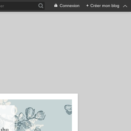
Connexion
+
Créer mon blog
huhu