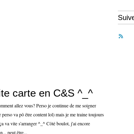
Suiv
ite carte en C&S ^_^
mment allez vous? Perso je continue de me soigner
 perso va pô être content lol) mais je me traine toujours
 ça va vite s'arranger ^_^ Côté boulot, j'ai encore
... peut être...