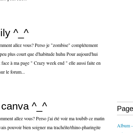
ily ^_^
mment allez vous? Perso je "zombise" complétement
un peu plus court que d'habitude huhu Pour aujourd'hui
it face à ma page " Crazy week end " elle aussi faite en
sur le forum...
t canva ^_^
Page
mment allez vous? Perso j'ai été voir ma toubib ce matin
Album -
vais pouvoir bien soigner ma trachéïte/rhino-pharingite