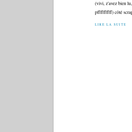
(vivi, z'avez bien l
pffffffffff) côté scrap
LIRE LA SUITE