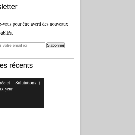
letter
vous pour être averti des nouveaux
publiés.
les récents
ée et
Salutations :)
x year