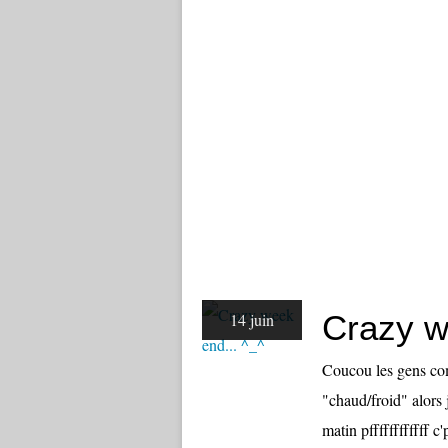
Crazy w
14 juin
Coucou les gens com
"chaud/froid" alors j
matin pffffffffffff c