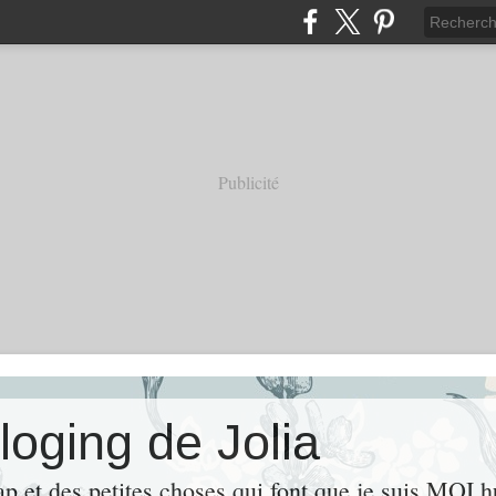
Publicité
loging de Jolia
ap et des petites choses qui font que je suis MOI 