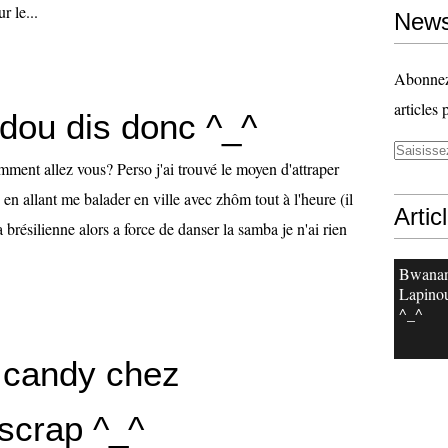
r le...
News
Abonnez-
articles 
udou dis donc ^_^
ment allez vous? Perso j'ai trouvé le moyen d'attraper
 en allant me balader en ville avec zhôm tout à l'heure (il
Artic
 brésilienne alors a force de danser la samba je n'ai rien
Bwanan
Lapinou
^_^
 candy chez
scrap ^_^