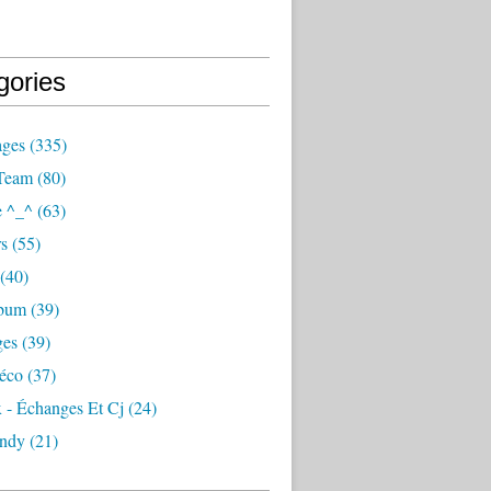
gories
ages
(335)
Team
(80)
e ^_^
(63)
s
(55)
(40)
lbum
(39)
ges
(39)
éco
(37)
 - Échanges Et Cj
(24)
ndy
(21)