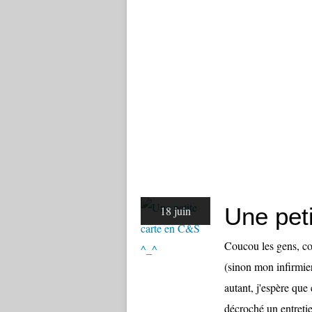
Une pet
18 juin
Coucou les gens, co
(sinon mon infirmier
autant, j'espère que
décroché un entretien