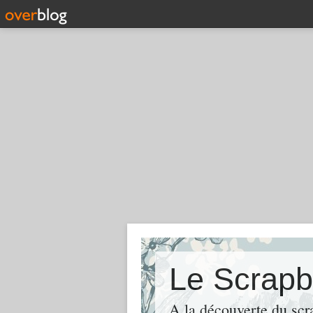
Le Scrapb
A la découverte du scr