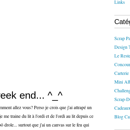
Links
Caté
Scrap P
Design 
Le Rest
Concour
Carterie
Mini A
Challen
eek end... ^_^
Scrap-D
ment allez vous? Perso je crois que j'ai attrapé un
Cadeaux
e me traine du lit à l'ordi et de l'ordi au lit depuis ce
Blog Ca
'pô drole... surtout que j'ai un canvas sur le feu qui