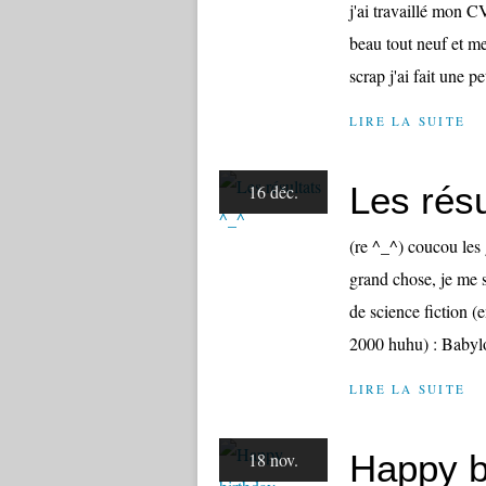
j'ai travaillé mon C
beau tout neuf et me
scrap j'ai fait une pet
LIRE LA SUITE
Les résu
16 déc.
(re ^_^) coucou les 
grand chose, je me 
de science fiction (
2000 huhu) : Babylo
LIRE LA SUITE
Happy b
18 nov.