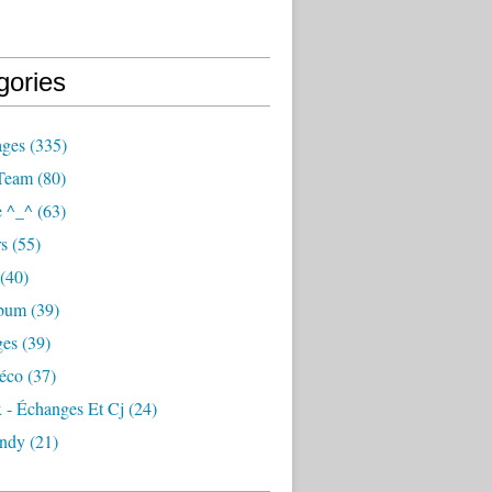
gories
ages
(335)
Team
(80)
e ^_^
(63)
s
(55)
(40)
lbum
(39)
ges
(39)
éco
(37)
 - Échanges Et Cj
(24)
ndy
(21)