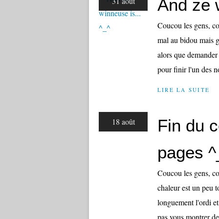
And ze w
31 août
Coucou les gens, co
mal au bidou mais gr
alors que demander 
pour finir l'un des 
LIRE LA SUITE
Fin du 
18 août
pages ^
Coucou les gens, co
chaleur est un peu 
longuement l'ordi et
pas vous montrer de r