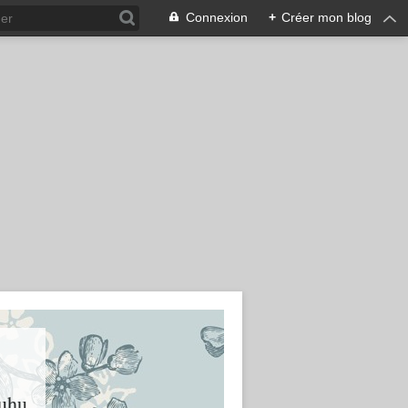
Connexion
+
Créer mon blog
huhu