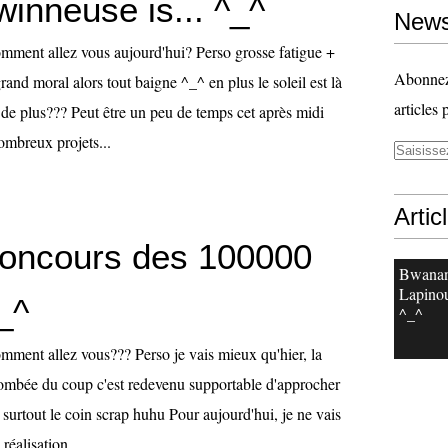
inneuse is... ^_^
News
mment allez vous aujourd'hui? Perso grosse fatigue +
Abonnez-
and moral alors tout baigne ^_^ en plus le soleil est là
articles 
de plus??? Peut être un peu de temps cet après midi
nombreux projets...
Artic
concours des 100000
Bwanan
Lapinou
_^
^_^
mment allez vous??? Perso je vais mieux qu'hier, la
tombée du coup c'est redevenu supportable d'approcher
 surtout le coin scrap huhu Pour aujourd'hui, je ne vais
éalisation,...