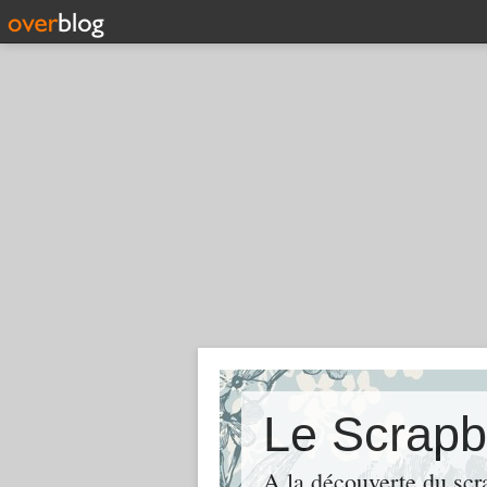
Le Scrapb
A la découverte du scr