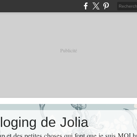
Publicité
loging de Jolia
ap et des petites choses qui font que je suis MOI 