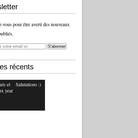
letter
vous pour être averti des nouveaux
publiés.
les récents
ée et
Salutations :)
x year