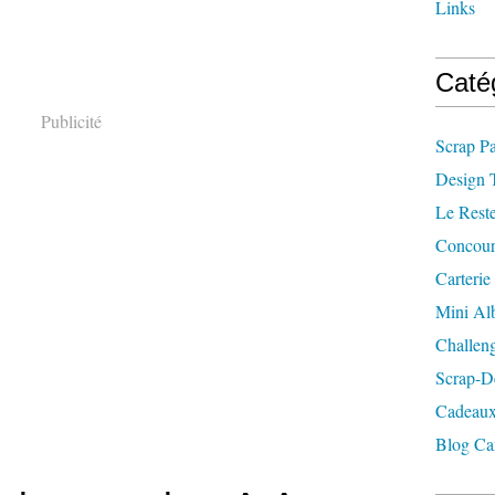
Links
Caté
Publicité
Scrap P
Design 
Le Rest
Concour
Carterie
Mini A
Challen
Scrap-D
Cadeaux
Blog Ca