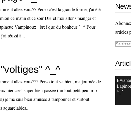
News
ment allez vous?? Perso c'est la grande forme, j'ai été
camion ce matin et ce soir DH et moi allons manger et
Abonnez-
upinette Vampinoux , bref que du bonheur ^_^ Pour
articles 
'ai réussi à...
Artic
"voltiges" ^_^
Bwanan
mment allez vous??? Perso tout va bien, ma journée de
Lapinou
 hier c'est super bien passée (un tout petit peu trop
^_^
ol) je me suis bien amusée à tamponner et surtout
s aquarelables...