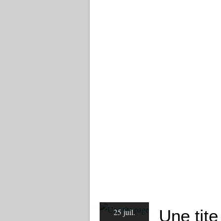
Une tite
25 juil.