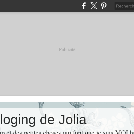
Publicité
loging de Jolia
ap et des petites choses qui font que je suis MOI 