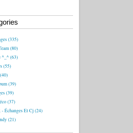
gories
ages
(335)
Team
(80)
e ^_^
(63)
s
(55)
(40)
lbum
(39)
ges
(39)
éco
(37)
 - Échanges Et Cj
(24)
ndy
(21)