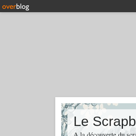
Le Scrapb
A la découverte du scr