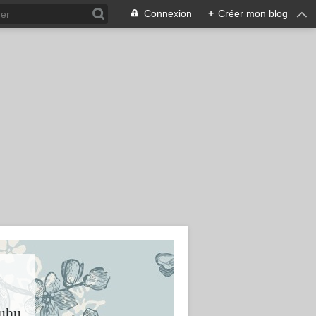
Connexion
+
Créer mon blog
huhu