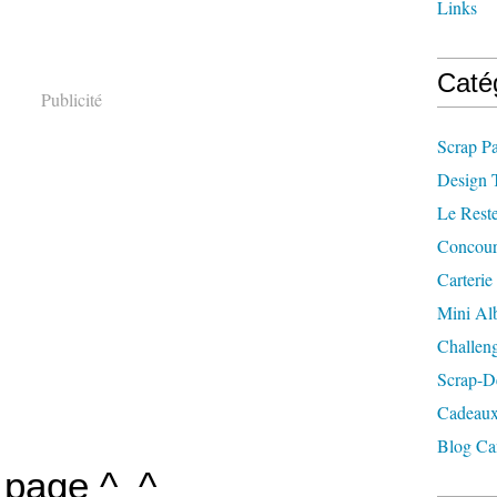
Links
Caté
Publicité
Scrap P
Design 
Le Rest
Concour
Carterie
Mini A
Challen
Scrap-D
Cadeaux
Blog Ca
 page ^_^