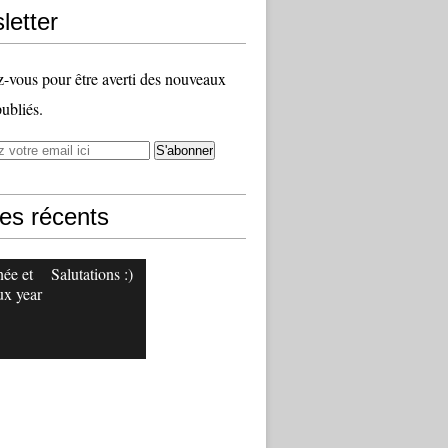
letter
vous pour être averti des nouveaux
publiés.
les récents
ée et
Salutations :)
x year