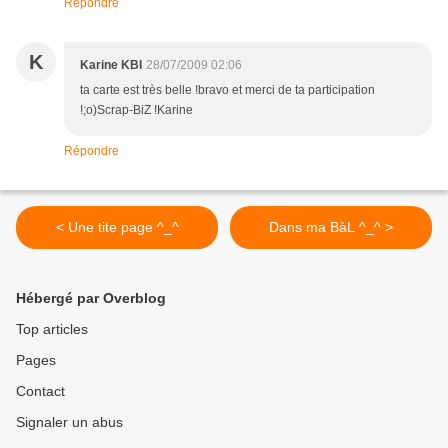
Répondre
K
Karine KBI
28/07/2009 02:06
ta carte est très belle !bravo et merci de ta participation
!;o)Scrap-BiZ !Karine
Répondre
< Une tite page ^_^
Dans ma BàL ^_^ >
Hébergé par Overblog
Top articles
Pages
Contact
Signaler un abus