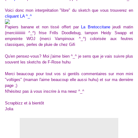
Voici donc mon interprétation "libre" du sketch que vous trouverez en
cliquant LA ^_^
Papiers banane et non tissé offert par
La Bretoccitane
jeudi matin
(merciiiiiiiiiii ^_^) frise Frills Doodlebug, tampon Heidy Swapp et
empreinte WOJ (merci Vampinoux ^_^) colorisée aux feutres
classiques, perles de pluie de chez Gifi
Qu'en pensez-vous? Moi j'aime bien ^_^ je sens que je vais suivre plus
souvent les sketchs de F-Rose huhu
Merci beaucoup pour tout vos si gentils commentaires sur mon mini
"voltiges" (maman l'aime beaucoup elle aussi huhu) et sur ma dernière
page ;)
N'hésitez pas à vous inscrire à ma newz ^_^
Scrapbizz et à bientôt
Jolia