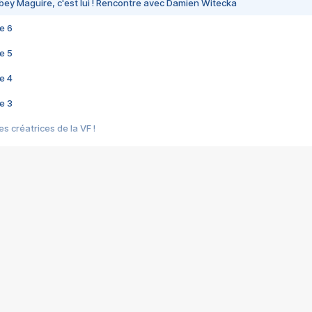
bey Maguire, c'est lui ! Rencontre avec Damien Witecka
e 6
e 5
e 4
e 3
s créatrices de la VF !
e 2
e 1
e Mektoub My Love arrive enfin ! Rencontre avec Shaïn Boumedine et Sal
i : après Toni en famille
elle réalise le bouleversant Dites lui que je l'aime
ais ! Rencontre autour de Vie privée de Rebecca Zlotowski
 de Marguerite, Grave... Rencontre avec Ella Rumpf