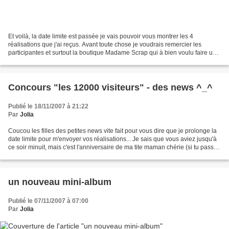
Et voilà, la date limite est passée je vais pouvoir vous montrer les 4
réalisations que j'ai reçus. Avant toute chose je voudrais remercier les
participantes et surtout la boutique Madame Scrap qui à bien voulu faire un
petit cadeau pour la gagnante ^_^...
Concours "les 12000 visiteurs" - des news ^_^
Publié le 18/11/2007 à 21:22
Par
Jolia
Coucou les filles des petites news vite fait pour vous dire que je prolonge la
date limite pour m'envoyer vos réalisations... Je sais que vous aviez jusqu'à
ce soir minuit, mais c'est l'anniversaire de ma tite maman chérie (si tu passe
par là : Happy...
un nouveau mini-album
Publié le 07/11/2007 à 07:00
Par
Jolia