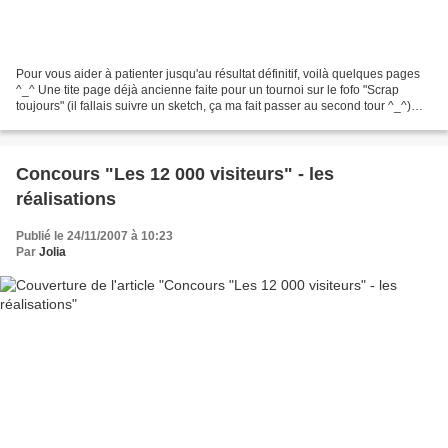
Pour vous aider à patienter jusqu'au résultat définitif, voilà quelques pages
^_^ Une tite page déjà ancienne faite pour un tournoi sur le fofo "Scrap
toujours" (il fallais suivre un sketch, ça ma fait passer au second tour ^_^)
Pour le matériel, du papier...
Concours "Les 12 000 visiteurs" - les
réalisations
Publié le 24/11/2007 à 10:23
Par
Jolia