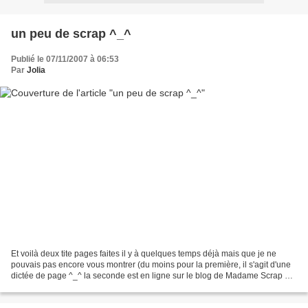
un peu de scrap ^_^
Publié le 07/11/2007 à 06:53
Par
Jolia
Et voilà deux tite pages faites il y à quelques temps déjà mais que je ne
pouvais pas encore vous montrer (du moins pour la première, il s'agit d'une
dictée de page ^_^ la seconde est en ligne sur le blog de Madame Scrap à
l'occasion de son concours "Adormit...