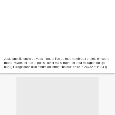
Juste une tite envie de vous montrer l'un de mes nombreux projets en cours
(oups.. vivement que je puisse avoir ma scraproom pour rattraper tout ça
huhu) Il s'agit donc d'un album au format "batard" entre le 24x32 et le A4 (je
dois toujours retailler...