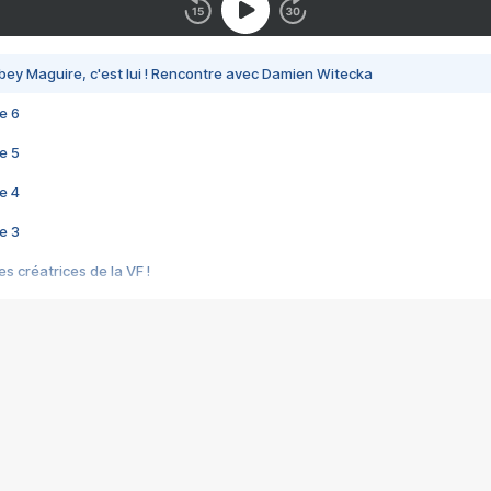
bey Maguire, c'est lui ! Rencontre avec Damien Witecka
e 6
e 5
e 4
e 3
s créatrices de la VF !
e 2
e 1
e Mektoub My Love arrive enfin ! Rencontre avec Shaïn Boumedine et Sal
i : après Toni en famille
elle réalise le bouleversant Dites lui que je l'aime