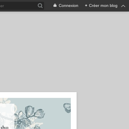
Connexion
+
Créer mon blog
huhu