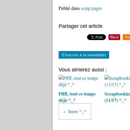
Publié dans
scrap pages
Partager cet article
Re
S'inscrire à la newsletter
Vous aimerez aussi :
Pffff, tout ce temps
Scrapbookin
déjà ^_^
(11/17) ^_^
Snow ^_^