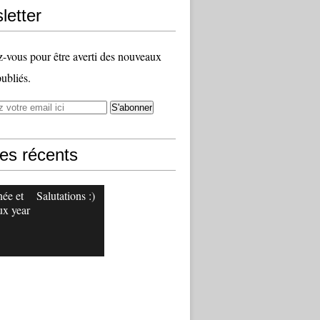
letter
vous pour être averti des nouveaux
publiés.
les récents
ée et
Salutations :)
x year