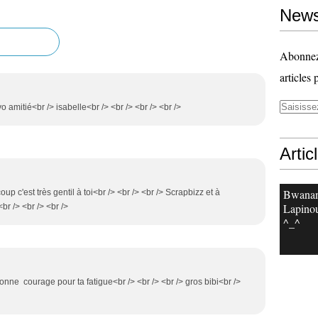
News
Abonnez-
articles 
avo amitié<br /> isabelle<br /> <br /> <br /> <br />
Artic
Bwanan
up c'est très gentil à toi<br /> <br /> <br /> Scrapbizz et à
Lapinou
<br /> <br /> <br />
^_^
nonne courage pour ta fatigue<br /> <br /> <br /> gros bibi<br />