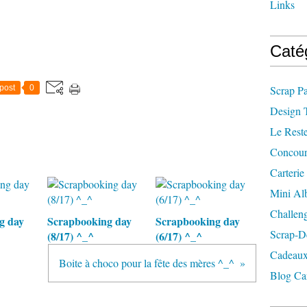
Links
Caté
post
0
Scrap P
Design 
Le Rest
Concour
Carterie
Mini A
Challen
g day
Scrapbooking day
Scrapbooking day
Scrap-D
(8/17) ^_^
(6/17) ^_^
Cadeaux
Boite à choco pour la fête des mères ^_^
Blog Ca