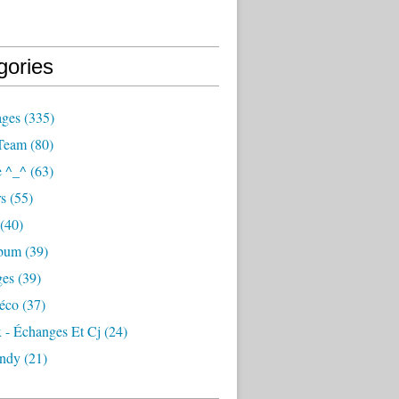
gories
ages
(335)
Team
(80)
e ^_^
(63)
s
(55)
(40)
lbum
(39)
ges
(39)
éco
(37)
 - Échanges Et Cj
(24)
ndy
(21)