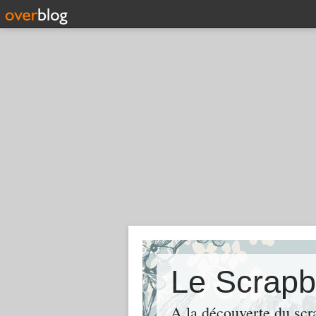
Le Scrapb
A la découverte du scr