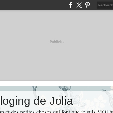
Publicité
loging de Jolia
ap et des petites choses qui font que je suis MOI 