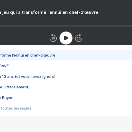
e jeu qui a transformé l’ennui en chef-d’œuvre
nsformé l’ennui en chef-d’œuvre
 DayZ
 a 13 ans (et vous l'avez ignoré)
e (littéralement)
im Rayan
 toutes les règles
s les jeux vidéo
us choquant de Rockstar ? - Le scandale BULLY