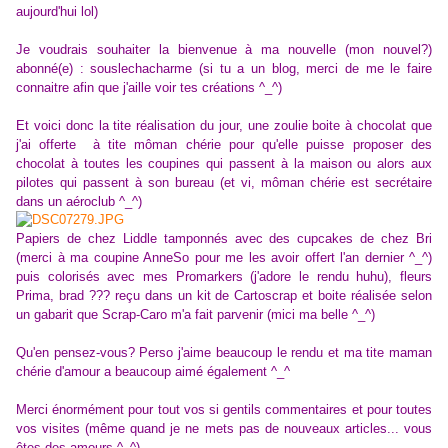
aujourd'hui lol)
Je voudrais souhaiter la bienvenue à ma nouvelle (mon nouvel?)
abonné(e) : souslechacharme (si tu a un blog, merci de me le faire
connaitre afin que j'aille voir tes créations ^_^)
Et voici donc la tite réalisation du jour, une zoulie boite à chocolat que
j'ai offerte à tite môman chérie pour qu'elle puisse proposer des
chocolat à toutes les coupines qui passent à la maison ou alors aux
pilotes qui passent à son bureau (et vi, môman chérie est secrétaire
dans un aéroclub ^_^)
Papiers de chez Liddle tamponnés avec des cupcakes de chez Bri
(merci à ma coupine AnneSo pour me les avoir offert l'an dernier ^_^)
puis colorisés avec mes Promarkers (j'adore le rendu huhu), fleurs
Prima, brad ??? reçu dans un kit de Cartoscrap et boite réalisée selon
un gabarit que Scrap-Caro m'a fait parvenir (mici ma belle ^_^)
Qu'en pensez-vous? Perso j'aime beaucoup le rendu et ma tite maman
chérie d'amour a beaucoup aimé également ^_^
Merci énormément pour tout vos si gentils commentaires et pour toutes
vos visites (même quand je ne mets pas de nouveaux articles... vous
êtes des amours ^_^)