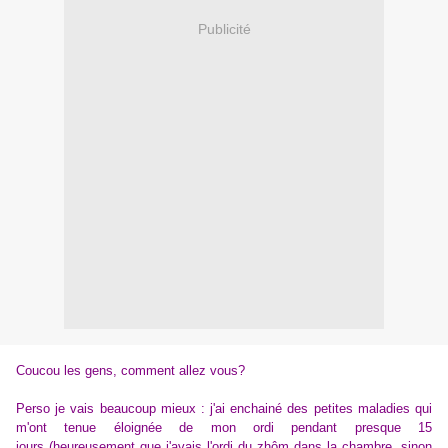
Publicité
Coucou les gens, comment allez vous?
Perso je vais beaucoup mieux : j'ai enchainé des petites maladies qui
m'ont tenue éloignée de mon ordi pendant presque 15
jours (heureusement que j'avais l'ordi du zhôm dans la chambre, sinon