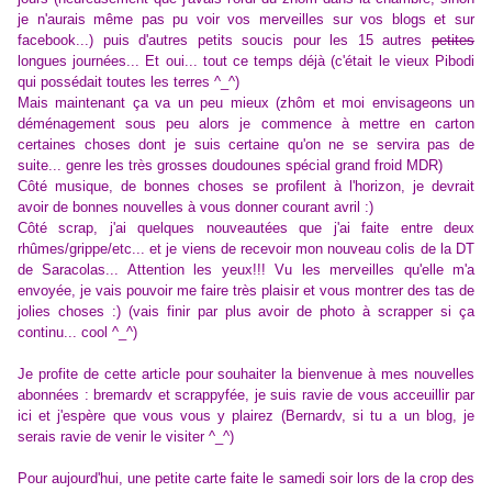
je n'aurais même pas pu voir vos merveilles sur vos blogs et sur
facebook...) puis d'autres petits soucis pour les 15 autres
petites
longues journées... Et oui... tout ce temps déjà (c'était le vieux Pibodi
qui possédait toutes les terres ^_^)
Mais maintenant ça va un peu mieux (zhôm et moi envisageons un
déménagement sous peu alors je commence à mettre en carton
certaines choses dont je suis certaine qu'on ne se servira pas de
suite... genre les très grosses doudounes spécial grand froid MDR)
Côté musique, de bonnes choses se profilent à l'horizon, je devrait
avoir de bonnes nouvelles à vous donner courant avril :)
Côté scrap, j'ai quelques nouveautées que j'ai faite entre deux
rhûmes/grippe/etc... et je viens de recevoir mon nouveau colis de la DT
de Saracolas... Attention les yeux!!! Vu les merveilles qu'elle m'a
envoyée, je vais pouvoir me faire très plaisir et vous montrer des tas de
jolies choses :) (vais finir par plus avoir de photo à scrapper si ça
continu... cool ^_^)
Je profite de cette article pour souhaiter la bienvenue à mes nouvelles
abonnées : bremardv et scrappyfée, je suis ravie de vous acceuillir par
ici et j'espère que vous vous y plairez (Bernardv, si tu a un blog, je
serais ravie de venir le visiter ^_^)
Pour aujourd'hui, une petite carte faite le samedi soir lors de la crop des