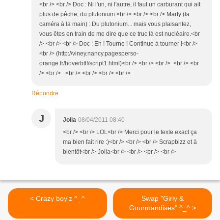
<br /> <br /> Doc : Ni l'un, ni l'autre, il faut un carburant qui ait
plus de pêche, du plutonium.<br /> <br /> <br /> Marty (la
caméra à la main) : Du plutonium... mais vous plaisantez,
vous êtes en train de me dire que ce truc là est nucléaire.<br
/> <br /> <br /> Doc : Eh ! Tourne ! Continue à tourner !<br />
<br /> (http://viney.nancy.pagesperso-
orange.fr/hoverbttf/script1.html)<br /> <br /> <br /> <br /> <br
/> <br /> <br /> <br /> <br /> <br />
Répondre
J
Jolia
08/04/2011 08:40
<br /> <br /> LOL<br /> Merci pour le texte exact ça
ma bien fait rire :)<br /> <br /> <br /> Scrapbizz et à
bientôt<br /> Jolia<br /> <br /> <br /> <br />
< Crazy boy'z ^_^
Swap "Girly &
Gourmandises" ^_^ >