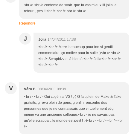
<br /> <br /> contente de svoir que tu vas mieux !!! jolia le
retour , yes !!!<br /> <br /> <br /> <br />
Répondre
J
Jolia
14/04/2011 17:38
<br /> <br /> Merci beaucoup pour ton si gentil
commentaire, ça motive pour la suite :)<br /> <br />
<br /> Scrapbizz et à bientôt<br /> Jolia<br /> <br />
<br /> <br />
V
Véro B.
08/04/2011 09:39
<br /> <br /> Oui ct génial VS ! ;-) G fait plein de Make & Take
gratuits, g revu plein de gens, g enfin rencontré des
personnes que je ne connaissais que virtuellement et g
même vu une ancienne collègue,<br /> je ne savais pas
qu'elle scrappait, le monde est petit ! ;-)<br /> <br /> <br /> <br
/>