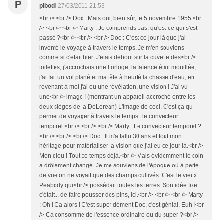
P
pibodi
27/03/2011 21:53
<br /> <br /> Doc : Mais oui, bien sûr, le 5 novembre 1955.<br
/> <br /> <br /> Marty : Je comprends pas, qu'est-ce qui s'est
passé ?<br /> <br /> <br /> Doc : C'est ce jour là que j'ai
inventé le voyage à travers le temps. Je m'en souviens
comme si c'était hier. J'étais debout sur la cuvette des<br />
toilettes, j'accrochais une horloge, la faïence était mouillée,
j'ai fait un vol plané et ma tête à heurté la chasse d'eau, en
revenant à moi j'ai eu une révélation, une vision ! J'ai vu
une<br /> image ! (montrant un appareil accroché entre les
deux sièges de la DeLorean) L'image de ceci. C'est ça qui
permet de voyager à travers le temps : le convecteur
temporel.<br /> <br /> <br /> Marty : Le convecteur temporel ?
<br /> <br /> <br /> Doc : Il m'a fallu 30 ans et tout mon
héritage pour matérialiser la vision que j'ai eu ce jour là.<br />
Mon dieu ! Tout ce temps déjà.<br /> Mais évidemment le coin
a drôlement changé. Je me souviens de l'époque où à perte
de vue on ne voyait que des champs cultivés. C'est le vieux
Peabody qui<br /> possédait toutes les terres. Son idée fixe
c'était... de faire pousser des pins, ici.<br /> <br /> <br /> Marty
: Oh ! Ca alors ! C'est super dément Doc, c'est génial. Euh !<br
/> Ca consomme de l'essence ordinaire ou du super ?<br />