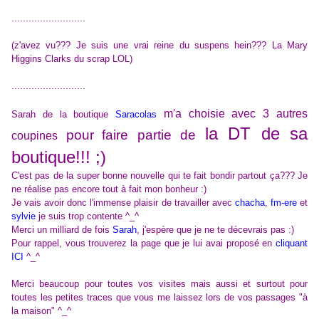
..........................
(z'avez vu??? Je suis une vrai reine du suspens hein??? La Mary
Higgins Clarks du scrap LOL)
..........................
m'a choisie avec 3 autres
Sarah de la boutique
Saracolas
la DT de sa
pour
faire partie de
coupines
boutique
!!! ;)
C'est pas de la super bonne nouvelle qui te fait bondir partout ça??? Je
ne réalise pas encore tout à fait mon bonheur :)
Je vais avoir donc l'immense plaisir de travailler avec
chacha
,
fm-ere
et
sylvie
je suis trop contente ^_^
Merci un milliard de fois
Sarah
, j'espère que je ne te décevrais pas :)
Pour rappel, vous trouverez la page que je lui avai proposé en
cliquant
ICI
^_^
Merci beaucoup pour toutes vos visites mais aussi et surtout pour
toutes les petites traces que vous me laissez lors de vos passages "à
la maison" ^_^