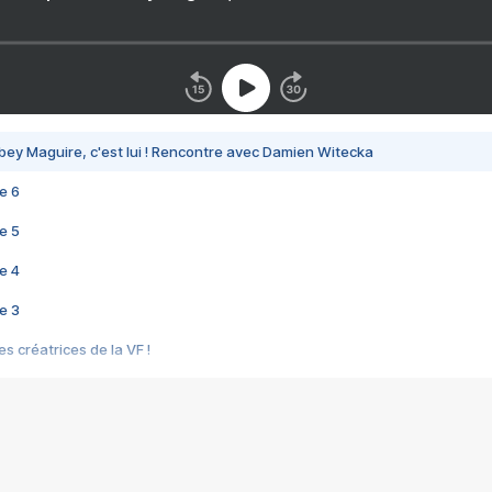
bey Maguire, c'est lui ! Rencontre avec Damien Witecka
e 6
e 5
e 4
e 3
s créatrices de la VF !
e 2
e 1
e Mektoub My Love arrive enfin ! Rencontre avec Shaïn Boumedine et Sal