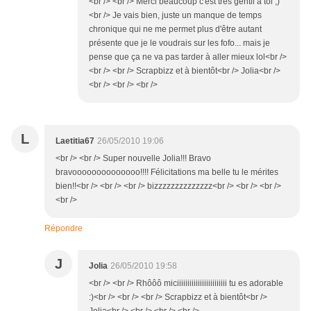
<br /> <br /> Merci beaucoup c'est très gentil à toi ;)
<br /> Je vais bien, juste un manque de temps
chronique qui ne me permet plus d'être autant
présente que je le voudrais sur les fofo... mais je
pense que ça ne va pas tarder à aller mieux lol<br />
<br /> <br /> Scrapbizz et à bientôt<br /> Jolia<br />
<br /> <br /> <br />
L
Laetitia67
26/05/2010 19:06
<br /> <br /> Super nouvelle Jolia!!! Bravo
bravoooooooooooooo!!!! Félicitations ma belle tu le mérites
bien!!<br /> <br /> <br /> bizzzzzzzzzzzzzz<br /> <br /> <br />
<br />
Répondre
J
Jolia
26/05/2010 19:58
<br /> <br /> Rhôôô miciiiiiiiiiiiiiiiiiiiiiiii tu es adorable
:)<br /> <br /> <br /> Scrapbizz et à bientôt<br />