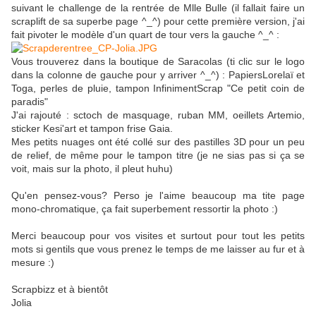
suivant le challenge de la rentrée de Mlle Bulle (il fallait faire un
scraplift de sa superbe page ^_^) pour cette première version, j'ai
fait pivoter le modèle d'un quart de tour vers la gauche ^_^ :
Vous trouverez dans la boutique de Saracolas (ti clic sur le logo
dans la colonne de gauche pour y arriver ^_^) : PapiersLorelaï et
Toga, perles de pluie, tampon InfinimentScrap "Ce petit coin de
paradis"
J'ai rajouté : sctoch de masquage, ruban MM, oeillets Artemio,
sticker Kesi'art et tampon frise Gaia.
Mes petits nuages ont été collé sur des pastilles 3D pour un peu
de relief, de même pour le tampon titre (je ne sias pas si ça se
voit, mais sur la photo, il pleut huhu)
Qu'en pensez-vous? Perso je l'aime beaucoup ma tite page
mono-chromatique, ça fait superbement ressortir la photo :)
Merci beaucoup pour vos visites et surtout pour tout les petits
mots si gentils que vous prenez le temps de me laisser au fur et à
mesure :)
Scrapbizz et à bientôt
Jolia