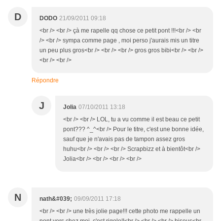
D
DODO
21/09/2011 09:18
<br /> <br /> çà me rapelle qq chose ce petit pont !!!<br /> <br
/> <br /> sympa comme page , moi perso j'aurais mis un titre
un peu plus gros<br /> <br /> <br /> gros gros bibi<br /> <br />
<br /> <br />
Répondre
J
Jolia
07/10/2011 13:18
<br /> <br /> LOL, tu a vu comme il est beau ce petit
pont??? ^_^<br /> Pour le titre, c'est une bonne idée,
sauf que je n'avais pas de tampon assez gros
huhu<br /> <br /> <br /> Scrapbizz et à bientôt<br />
Jolia<br /> <br /> <br /> <br />
N
nath&#039;
09/09/2011 17:18
<br /> <br /> une très jolie page!!! cette photo me rappelle un