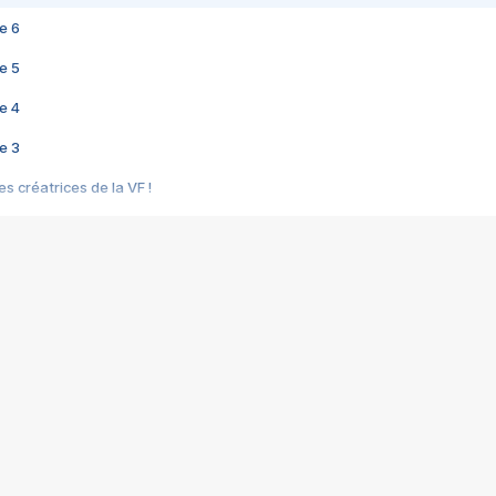
e 6
e 5
e 4
e 3
s créatrices de la VF !
e 2
e 1
e Mektoub My Love arrive enfin ! Rencontre avec Shaïn Boumedine et Sal
i : après Toni en famille
elle réalise le bouleversant Dites lui que je l'aime
ais ! Rencontre autour de Vie privée de Rebecca Zlotowski
 de Marguerite, Grave... Rencontre avec Ella Rumpf