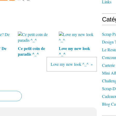
Links
Caté
Scrap P
Design 
? De
Ce petit coin de
Love my new look
Le Rest
paradis ^_^
^_^
Concour
Love my new look ^_^
Carterie
Mini A
Challen
Scrap-D
Cadeaux
Blog Ca