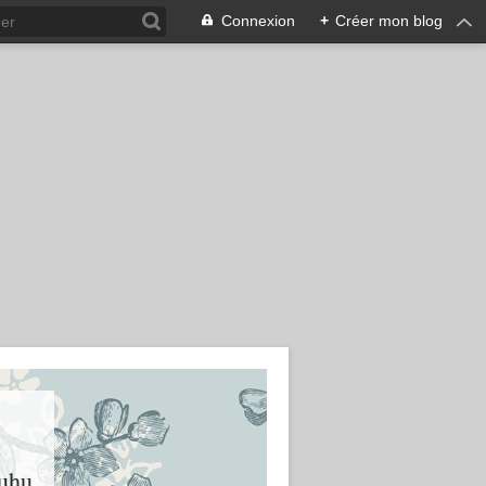
Connexion
+
Créer mon blog
huhu