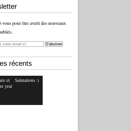
letter
vous pour être averti des nouveaux
publiés.
les récents
ée et
Salutations :)
x year