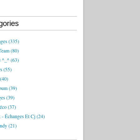
gories
ages
(335)
Team
(80)
e ^_^
(63)
s
(55)
(40)
lbum
(39)
ges
(39)
éco
(37)
 - Échanges Et Cj
(24)
ndy
(21)