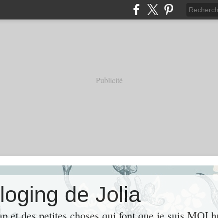
Publicité
loging de Jolia
ap et des petites choses qui font que je suis MOI 