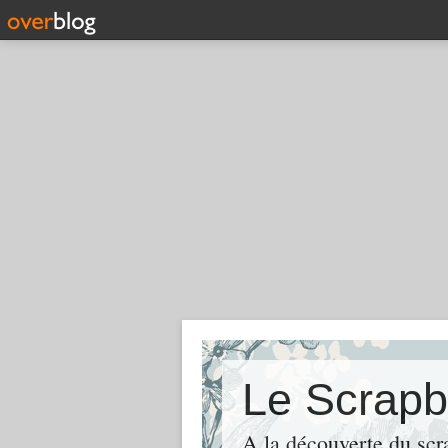
Le Scrapb
A la découverte du scr