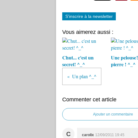
S'inscrire à la newsletter
Vous aimerez aussi :
Chut... c'est un
Une pelouse
secret! ^_^
pierre ! ^_^
Un plan ^_^
Commenter cet article
Ajouter un commentaire
C
carolix
12/09/2011 19:45