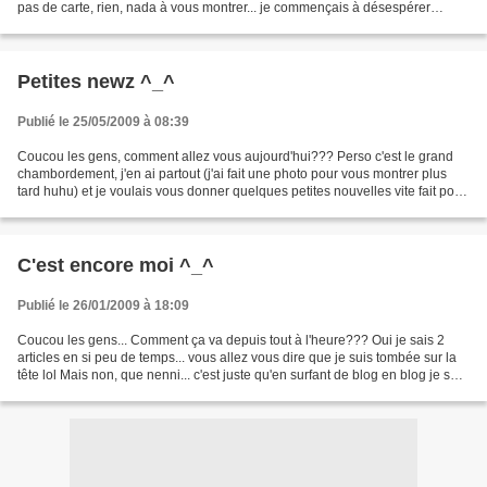
pas de carte, rien, nada à vous montrer... je commençais à désespérer
quand je me suis souvenue que...
Petites newz ^_^
Publié le 25/05/2009 à 08:39
Coucou les gens, comment allez vous aujourd'hui??? Perso c'est le grand
chambordement, j'en ai partout (j'ai fait une photo pour vous montrer plus
tard huhu) et je voulais vous donner quelques petites nouvelles vite fait pour
m'escuser de ne pas venir...
C'est encore moi ^_^
Publié le 26/01/2009 à 18:09
Coucou les gens... Comment ça va depuis tout à l'heure??? Oui je sais 2
articles en si peu de temps... vous allez vous dire que je suis tombée sur la
tête lol Mais non, que nenni... c'est juste qu'en surfant de blog en blog je suis
tombée sur une petite...