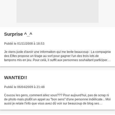
Surprise ^_^
Publié le 01/11/2008 à 18:53
Je viens juste d'avoir une information qui me tente beaucoup : La compagnie
des Elfes propose un tirage au sort pour gagner l'un des trois lots de
tampons mis en jeu. Pour celà, il suffit aux personnes souhaitant participer
de mettre le lien vers le site...
WANTED!!
Publié le 06/04/2009 à 21:48
Coucou les gens, comment allez vous??? Pour aujourd'hui, pas de scrap ni
de photo mais plutôt un appel au "bon sens" d'une personne indélicate... Moi
aussi je relaie l'info que vous avez dû voir sur beaucoup de blog ses
derniers jours : Val d'Un Amour...