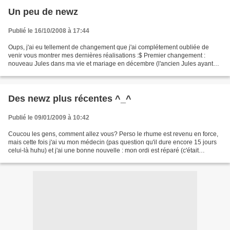
Un peu de newz
Publié le 16/10/2008 à 17:44
Oups, j'ai eu tellement de changement que j'ai complétement oubliée de
venir vous montrer mes dernières réalisations :$ Premier changement :
nouveau Jules dans ma vie et mariage en décembre (l'ancien Jules ayant
décidé de changer de route il y à un bon...
Des newz plus récentes ^_^
Publié le 09/01/2009 à 10:42
Coucou les gens, comment allez vous? Perso le rhume est revenu en force,
mais cette fois j'ai vu mon médecin (pas question qu'il dure encore 15 jours
celui-là huhu) et j'ai une bonne nouvelle : mon ordi est réparé (c'était
l'alimentation... ouf... on...