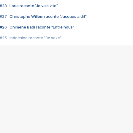
28 : Lorie raconte "Je vais vite"
#27 : Christophe Willem raconte "Jacques a dit"
#26 : Chimène Badi raconte "Entre nous"
#25 : Indochine raconte "3e sexe"
#24 : Zaho raconte "C'est chelou"
#23 : Patrick Bruel raconte "Au café des délices"
#22 : Kyo raconte "Le chemin"
#21 : Nolwenn Leroy raconte "Cassé"
#20 : Patrick Hernandez raconte "Born to be alive"
#19 : Lorie raconte "Près de moi"
#18 : Michael Jones raconte "A nos actes manqués" (avec Jean-Jacque
#17 : Khaled raconte "Aïcha"