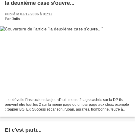
la deuxième case s'ouvre...
Publié le 02/12/2006 à 01:12
Par
Jolia
... et dévoile l'instruction d'aujourd'hui : mettre 2 tags cachés sur la DP ils
peuvent être tout les 2 sur la même page ou un par page aux choix exemple
: (papier BG, EK Success et canson, ruban, agraffes, trombonne, feutre à
doodling) bon scrap et à...
Et c'est parti...