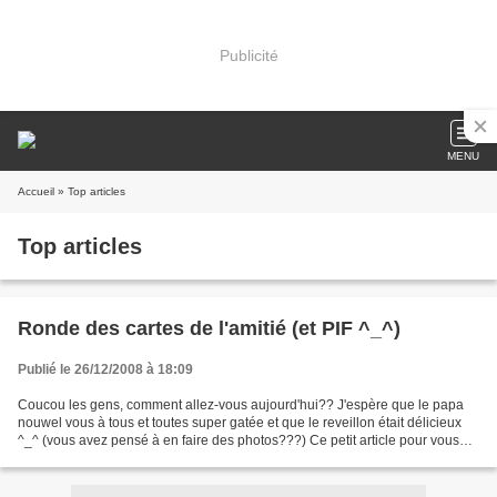
Publicité
MENU
Accueil
» Top articles
Top articles
Ronde des cartes de l'amitié (et PIF ^_^)
Publié le 26/12/2008 à 18:09
Coucou les gens, comment allez-vous aujourd'hui?? J'espère que le papa
nouwel vous à tous et toutes super gatée et que le reveillon était délicieux
^_^ (vous avez pensé à en faire des photos???) Ce petit article pour vous
parler d'une superbe idée trouvée...