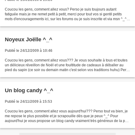
Coucou les gens, comment allez vous? Perso je suis toujours autant
fatiguée mais je me remet petit à petit, merci pour tout vos si gentil petits
mots d'encouragements ici, sur les forums ou je suis inscrite et via msn ^_^
Pour aujourd'hui je vais vous...
Noyeux Joëlle ^_^
Publié le 24/12/2009 à 10:46
Coucou les gens, comment allez vous??? Je vous souhaite à tous et toutes
un délicieux réveillon de Noël et une foultitude de cadeaux à déballer au
pied du sapin (ce soir ou demain matin c'est selon vos traditions huhu) Perso
je viens de recevoir par la...
Un blog candy ^_^
Publié le 24/11/2009 à 15:53
Coucou les gens, comment allez vous aujourd'hui??? Perso tout va bien, je
me repose le plus possible et je scrapouille dès que je peux ^_^ Pour
aujourd'hui je vous propose un blog candy vraiment très généreux de la part
de Ptitamande (clic clic ^_^) ,...