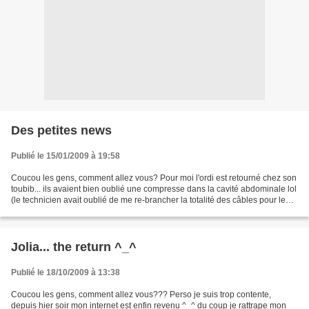
Des petites news
Publié le 15/01/2009 à 19:58
Coucou les gens, comment allez vous? Pour moi l'ordi est retourné chez son
toubib... ils avaient bien oublié une compresse dans la cavité abdominale lol
(le technicien avait oublié de me re-brancher la totalité des câbles pour le
graveur DVD grrr) du...
Jolia... the return ^_^
Publié le 18/10/2009 à 13:38
Coucou les gens, comment allez vous??? Perso je suis trop contente,
depuis hier soir mon internet est enfin revenu ^_^ du coup je rattrape mon