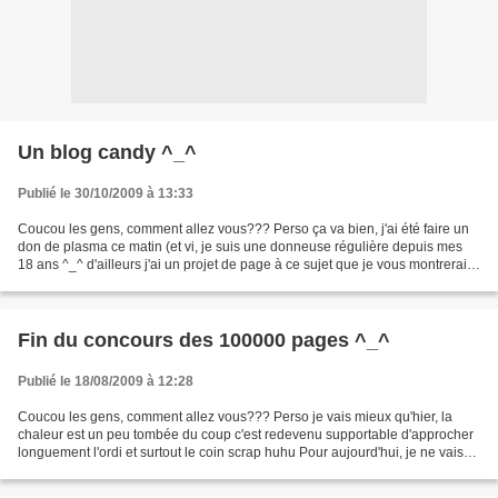
Un blog candy ^_^
Publié le 30/10/2009 à 13:33
Coucou les gens, comment allez vous??? Perso ça va bien, j'ai été faire un
don de plasma ce matin (et vi, je suis une donneuse régulière depuis mes
18 ans ^_^ d'ailleurs j'ai un projet de page à ce sujet que je vous montrerais
le plus rapidement possible...
Fin du concours des 100000 pages ^_^
Publié le 18/08/2009 à 12:28
Coucou les gens, comment allez vous??? Perso je vais mieux qu'hier, la
chaleur est un peu tombée du coup c'est redevenu supportable d'approcher
longuement l'ordi et surtout le coin scrap huhu Pour aujourd'hui, je ne vais
pas vous montrer de réalisation,...