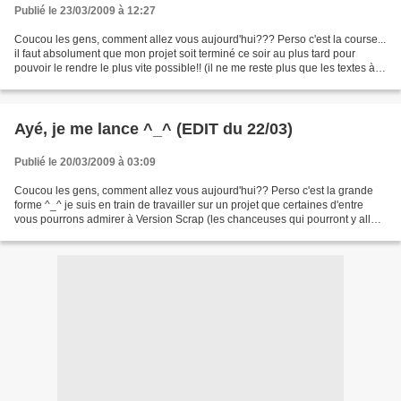
Publié le 23/03/2009 à 12:27
Coucou les gens, comment allez vous aujourd'hui??? Perso c'est la course...
il faut absolument que mon projet soit terminé ce soir au plus tard pour
pouvoir le rendre le plus vite possible!! (il ne me reste plus que les textes à
imprimer heureusement...
Ayé, je me lance ^_^ (EDIT du 22/03)
Publié le 20/03/2009 à 03:09
Coucou les gens, comment allez vous aujourd'hui?? Perso c'est la grande
forme ^_^ je suis en train de travailler sur un projet que certaines d'entre
vous pourrons admirer à Version Scrap (les chanceuses qui pourront y aller
du moins huhu) plus d'info...