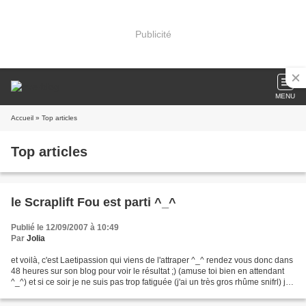
Publicité
MENU
Accueil
» Top articles
Top articles
le Scraplift Fou est parti ^_^
Publié le 12/09/2007 à 10:49
Par
Jolia
et voilà, c'est Laetipassion qui viens de l'attraper ^_^ rendez vous donc dans
48 heures sur son blog pour voir le résultat ;) (amuse toi bien en attendant
^_^) et si ce soir je ne suis pas trop fatiguée (j'ai un très gros rhûme snifrl) je
vous montrerais...