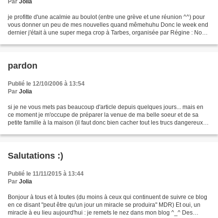
Par
Jolia
je profitte d'une acalmie au boulot (entre une grève et une réunion ^^) pour
vous donner un peu de mes nouvelles quand mêmehuhu Donc le week end
dernier j'était à une super mega crop à Tarbes, organisée par Régine : Noël
en scrap si tout va bien lunid...
pardon
Publié le 12/10/2006 à 13:54
Par
Jolia
si je ne vous mets pas beaucoup d'article depuis quelques jours... mais en
ce moment je m'occupe de préparer la venue de ma belle soeur et de sa
petite famille à la maison (il faut donc bien cacher tout les trucs dangereux
pour une petite puce de 22 mois...
Salutations :)
Publié le 11/11/2015 à 13:44
Par
Jolia
Bonjour à tous et à toutes (du moins à ceux qui continuent de suivre ce blog
en ce disant "peut être qu'un jour un miracle se produira" MDR) Et oui, un
miracle à eu lieu aujourd'hui : je remets le nez dans mon blog ^_^ Des