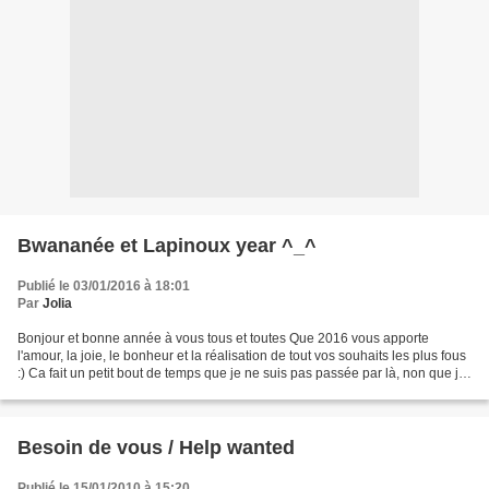
Bwananée et Lapinoux year ^_^
Publié le 03/01/2016 à 18:01
Par
Jolia
Bonjour et bonne année à vous tous et toutes Que 2016 vous apporte
l'amour, la joie, le bonheur et la réalisation de tout vos souhaits les plus fous
:) Ca fait un petit bout de temps que je ne suis pas passée par là, non que je
vous ai oubliée, juste...
Besoin de vous / Help wanted
Publié le 15/01/2010 à 15:20