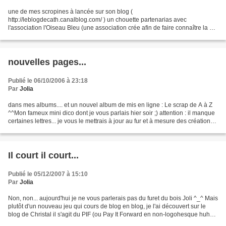
une de mes scropines à lancée sur son blog (
http://leblogdecath.canalblog.com/ ) un chouette partenarias avec
l'association l'Oiseau Bleu (une association crée afin de faire connaître la «
panencéphalite subaiguë sclérosante post-rougeole ») Mais je...
nouvelles pages...
Publié le 06/10/2006 à 23:18
Par
Jolia
dans mes albums.... et un nouvel album de mis en ligne : Le scrap de A à Z
^^Mon fameux mini dico dont je vous parlais hier soir ;) attention : il manque
certaines lettres... je vous le mettrais à jour au fur et à mesure des créations
;) (d'ailleur si...
Il court il court...
Publié le 05/12/2007 à 15:10
Par
Jolia
Non, non... aujourd'hui je ne vous parlerais pas du furet du bois Joli ^_^ Mais
plutôt d'un nouveau jeu qui cours de blog en blog, je l'ai découvert sur le
blog de Christal il s'agit du PIF (ou Pay It Forward en non-logohesque huhu)
Voici les règles du...