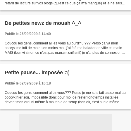
retard de lecture sur vos blogs (qu'est ce que ça m'a manqué) et je ne sais
pas pourquoi, mais mon inspiration...
De petites newz de mouah ^_^
Publié le 26/09/2009 à 14:40
Coucou les gens, comment alllez vous aujourd'hui??? Perso ça va mon
coccyx me fait de moins en moins mal, j'ai été me balader en ville ce matin...
MAIS (ben vi sinon ce n'est pas marrant snif snif) je n'ai plus de connexion
internet depuis jeudi matin......
Petite pause... imposée :'(
Publié le 02/09/2009 à 10:18
Coucou les gens, comment allez vous??? Perso je me suis fait assez mal au
coccyx hier soir, impossible donc pour moi de rester longtemps installée
devant mon ordi ni même à ma table de scrap (bon ok, c'est sur le même
bureau lol) Du coup je me retrouve...