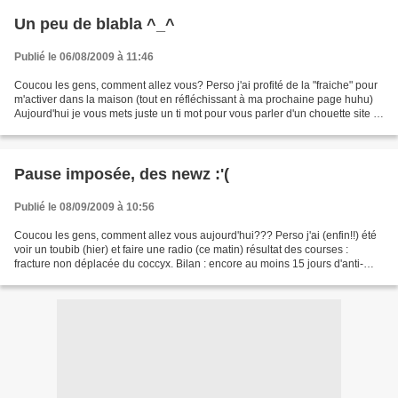
Un peu de blabla ^_^
Publié le 06/08/2009 à 11:46
Coucou les gens, comment allez vous? Perso j'ai profité de la "fraiche" pour
m'activer dans la maison (tout en réfléchissant à ma prochaine page huhu)
Aujourd'hui je vous mets juste un ti mot pour vous parler d'un chouette site ,
tout beau tout neuf :...
Pause imposée, des newz :'(
Publié le 08/09/2009 à 10:56
Coucou les gens, comment allez vous aujourd'hui??? Perso j'ai (enfin!!) été
voir un toubib (hier) et faire une radio (ce matin) résultat des courses :
fracture non déplacée du coccyx. Bilan : encore au moins 15 jours d'anti-
douleur et de "gymnastique"...