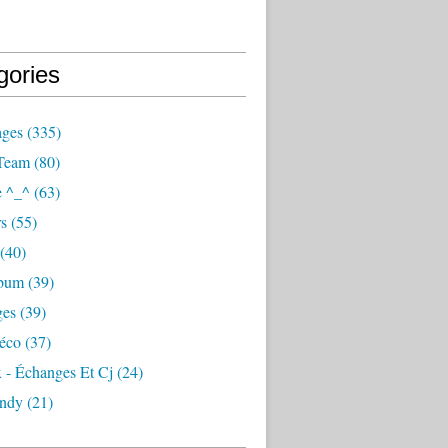
gories
ages
(335)
Team
(80)
e ^_^
(63)
s
(55)
(40)
lbum
(39)
ges
(39)
éco
(37)
 - Échanges Et Cj
(24)
ndy
(21)