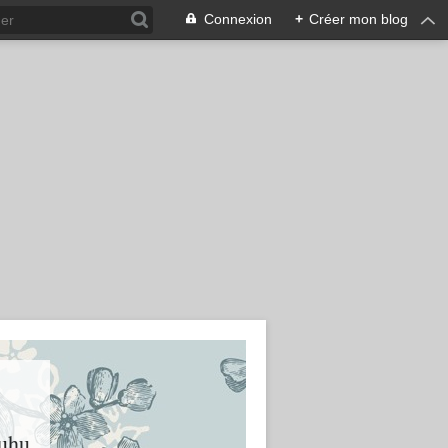
Connexion
+
Créer mon blog
huhu