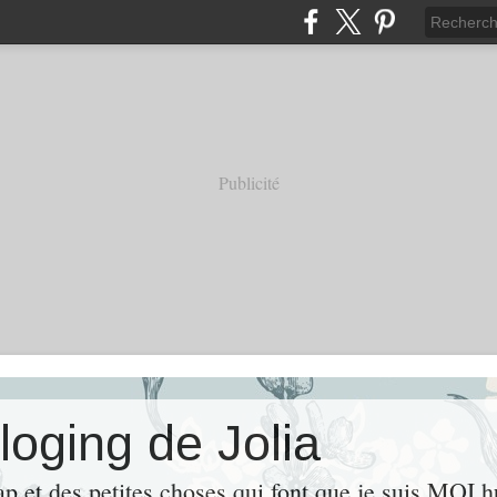
Publicité
loging de Jolia
ap et des petites choses qui font que je suis MOI 