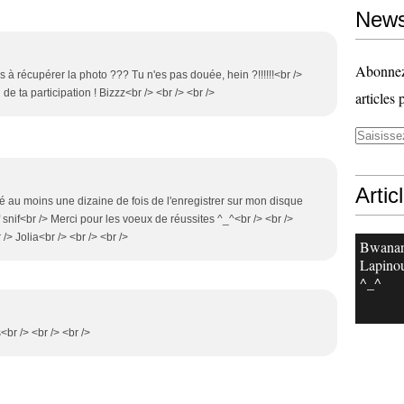
News
Abonnez-
 à récupérer la photo ??? Tu n'es pas douée, hein ?!!!!!!<br />
de ta participation ! Bizzz<br /> <br /> <br />
articles 
Artic
sayé au moins une dizaine de fois de l'enregistrer sur mon disque
snif<br /> Merci pour les voeux de réussites ^_^<br /> <br />
/> Jolia<br /> <br /> <br />
Bwanan
Lapinou
^_^
<br /> <br /> <br />