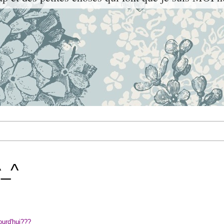
^_^
ourd'hui???