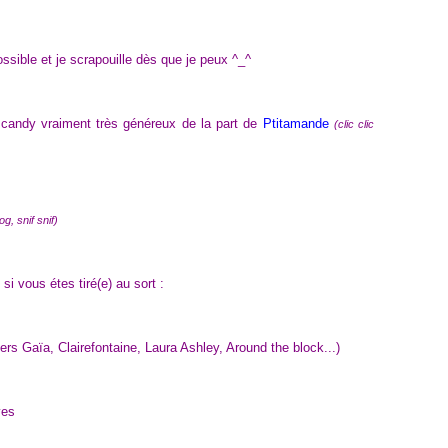
ssible et je scrapouille dès que je peux ^_^
 candy vraiment très généreux de la part de
Ptitamande
(clic clic
g, snif snif)
si vous étes tiré(e) au sort :
ers Gaïa, Clairefontaine, Laura Ashley, Around the block...)
ves