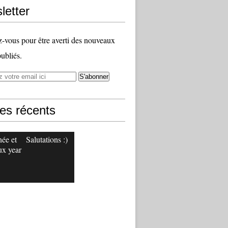
letter
vous pour être averti des nouveaux
publiés.
les récents
ée et
Salutations :)
x year