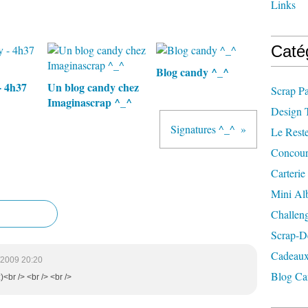
Links
Caté
Blog candy ^_^
- 4h37
Un blog candy chez
Scrap P
Imaginascrap ^_^
Design 
Signatures ^_^
Le Rest
Concour
Carterie
Mini A
Challen
Scrap-D
Cadeaux
/2009 20:20
Blog Ca
)<br /> <br /> <br />