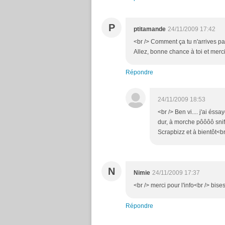
P
ptitamande
24/11/2009 17:42
<br /> Comment ça tu n'arrives pas
Allez, bonne chance à toi et merci 
Répondre
24/11/2009 18:53
<br /> Ben vi.... j'ai és
dur, à morche pôôôô snif 
Scrapbizz et à bientôt<br 
N
Nimie
24/11/2009 17:37
<br /> merci pour l'info<br /> bises
Répondre