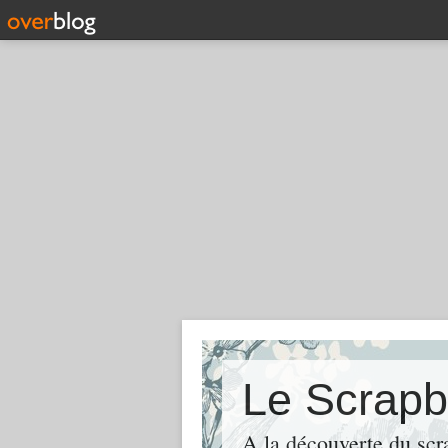
Le Scrapb
A la découverte du scr