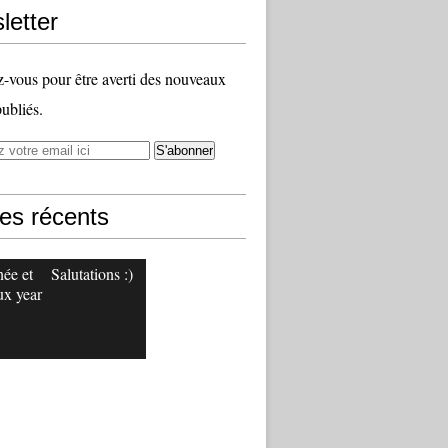
letter
vous pour être averti des nouveaux
publiés.
les récents
ée et
Salutations :)
x year