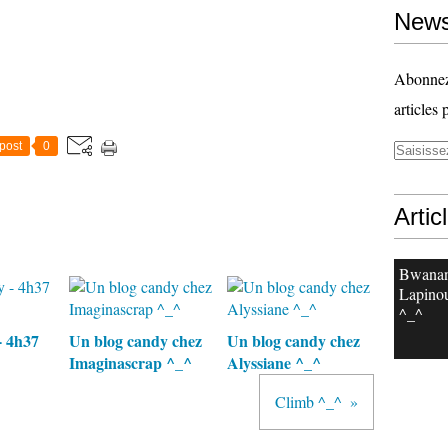
News
Abonnez-
articles 
post
0
Artic
Bwanan
Lapinou
^_^
- 4h37
Un blog candy chez
Un blog candy chez
Imaginascrap ^_^
Alyssiane ^_^
Climb ^_^