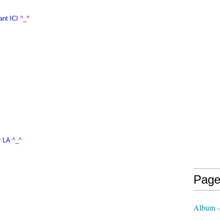
ant ICI
^_^
r LA
^_^
Page
Album -