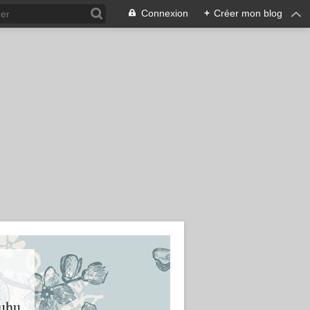
Connexion
+
Créer mon blog
huhu