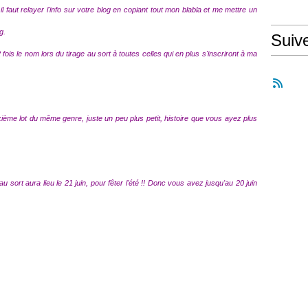
il faut relayer l'info sur votre blog en copiant tout mon blabla et me mettre un
g.
Suiv
is le nom lors du tirage au sort à toutes celles qui en plus s'inscriront à ma
ième lot du même genre, juste un peu plus petit, histoire que vous ayez plus
ge au sort aura lieu le 21 juin, pour fêter l'été !! Donc vous avez jusqu'au 20 juin