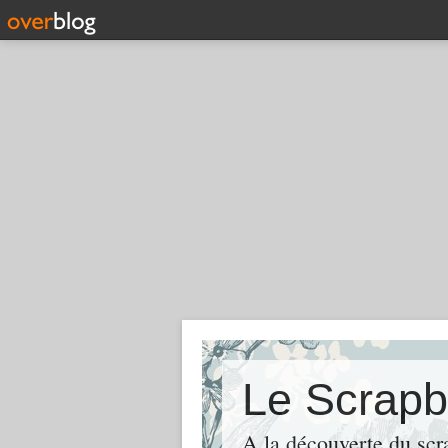
Le Scrapb
A la découverte du scr