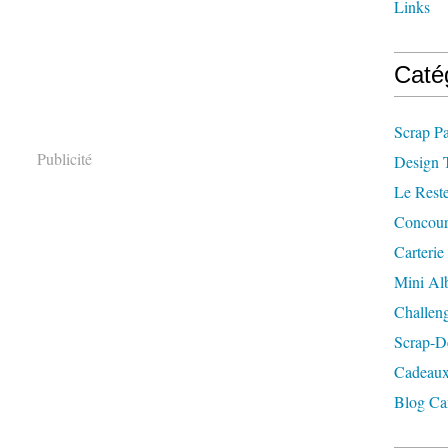
Links
Caté
Scrap P
Publicité
Design 
Le Rest
Concour
Carterie
Mini A
Challen
Scrap-D
Cadeaux
Blog Ca