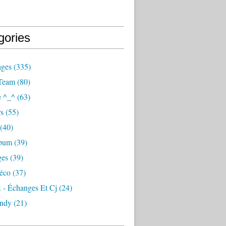
gories
ages
(335)
Team
(80)
e ^_^
(63)
s
(55)
(40)
lbum
(39)
ges
(39)
éco
(37)
 - Échanges Et Cj
(24)
ndy
(21)