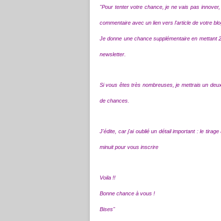
"Pour tenter votre chance, je ne vais pas innover, 
commentaire avec un lien vers l'article de votre blo
Je donne une chance supplémentaire en mettant 2 fo
newsletter.
Si vous êtes très nombreuses, je mettrais un deux
de chances.
J'édite, car j'ai oublié un détail important : le tira
minuit pour vous inscrire
Voila !!
Bonne chance à vous !
Bises"