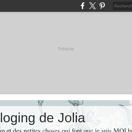
Publicité
loging de Jolia
ap et des petites choses qui font que je suis MOI 