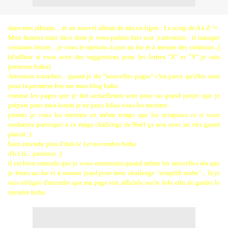
dans mes albums.... et un nouvel album de mis en ligne : Le scrap de A à Z ^^
Mon fameux mini dico dont je vous parlais hier soir ;) attention : il manque
certaines lettres... je vous le mettrais à jour au fur et à mesure des créations ;)
(d'ailleur si vous avez des suggestions pour les lettres "X" et "Y" je suis
preneuse huhu)
Attention toutefois... quand je dit "nouvelles pages" c'est parce qu'elles sont
pour la première fois sur mon blog huhu
comme les pages que je fait actuellemnt sont pour un grand projet que je
prépare pour mon forum je ne peux hélas vous les montrer...
promis je vous les mettrais en même temps que les scropines et si vous
souhaitez participer à ce méga challenge de Noël ça sera avec un très grand
plaisir ;)
bien entendu plus d'info le 1er novembre huhu
d'ici là... patience ;)
il est bien entendu que je vous montrerais quand même les nouvelles réa que
je ferais au fur et à mesure (sauf pour mon challenge "scraplift arabe"... là je
suis obligée d'attendre que ma page soit affichée sur le fofo afin de garder le
mystère huhu