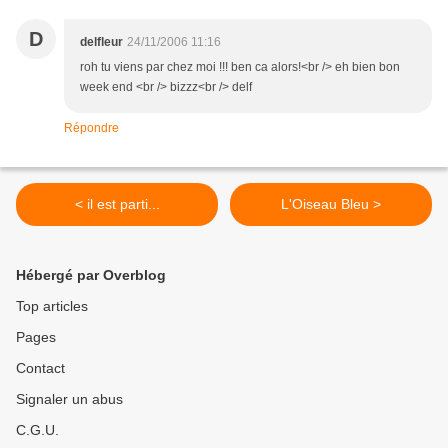
D
delfleur
24/11/2006 11:16
roh tu viens par chez moi !!! ben ca alors!<br /> eh bien bon
week end <br /> bizzz<br /> delf
Répondre
< il est parti...
L'Oiseau Bleu >
Hébergé par Overblog
Top articles
Pages
Contact
Signaler un abus
C.G.U.