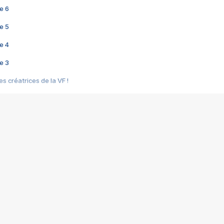
e 6
e 5
e 4
e 3
s créatrices de la VF !
e 2
e 1
e Mektoub My Love arrive enfin ! Rencontre avec Shaïn Boumedine et Sal
i : après Toni en famille
elle réalise le bouleversant Dites lui que je l'aime
ais ! Rencontre autour de Vie privée de Rebecca Zlotowski
 de Marguerite, Grave... Rencontre avec Ella Rumpf