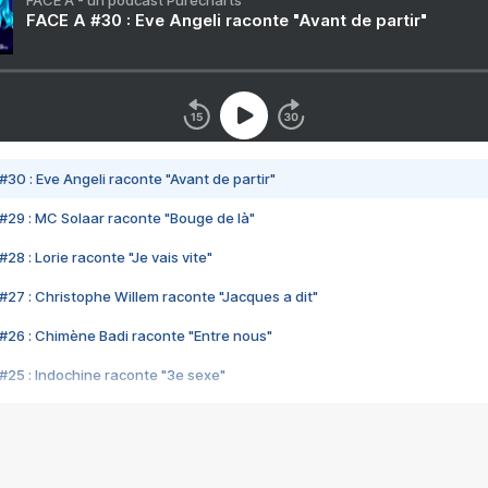
FACE A - un podcast Purecharts
FACE A #30 : Eve Angeli raconte "Avant de partir"
#30 : Eve Angeli raconte "Avant de partir"
#29 : MC Solaar raconte "Bouge de là"
28 : Lorie raconte "Je vais vite"
#27 : Christophe Willem raconte "Jacques a dit"
#26 : Chimène Badi raconte "Entre nous"
#25 : Indochine raconte "3e sexe"
#24 : Zaho raconte "C'est chelou"
#23 : Patrick Bruel raconte "Au café des délices"