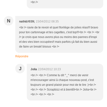
<br />
N
nath&#039;
15/04/2012 08:35
<br /> ravie de te revoir et quel florilège de jolies réas!!! bravo
pour ton cartonnage et tes cagettes, c'est top!!!<br /> <br /> <br
/> je crois que nous avons plus ou moins des pannes d'inspi
et des vies bien occupées!! mais parfois çà fait du bien aussi
de faire un break! bisous <br />
Répondre
J
Jolia
22/04/2012 10:23
<br /> <br /> Comme tu dit ^_^ merci de venir
m'encourager ainsi à chaque nouveau post, c'est
toujours un grand plaisir pour moi de te lire :)<br />
<br /> <br /> Scrapbizz et à bientôt<br /> Jolia<br />
<br /> <br /> <br />