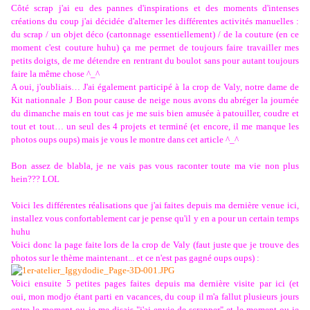
Côté scrap j'ai eu des pannes d'inspirations et des moments d'intenses
créations du coup j'ai décidée d'alterner les différentes activités manuelles :
du scrap / un objet déco (cartonnage essentiellement) / de la couture (en ce
moment c'est couture huhu) ça me permet de toujours faire travailler mes
petits doigts, de me détendre en rentrant du boulot sans pour autant toujours
faire la même chose ^_^
A oui, j'oubliais… J'ai également participé à la crop de Valy, notre dame de
Kit nationnale
J
Bon pour cause de neige nous avons du abréger la journée
du dimanche mais en tout cas je me suis bien amusée à patouiller, coudre et
tout et tout… un seul des 4 projets et terminé (et encore, il me manque les
photos oups oups) mais je vous le montre dans cet article ^_^
Bon assez de blabla, je ne vais pas vous raconter toute ma vie non plus
hein??? LOL
Voici les différentes réalisations que j'ai faites depuis ma dernière venue ici,
installez vous confortablement car je pense qu'il y en a pour un certain temps
huhu
Voici donc la page faite lors de la crop de Valy (faut juste que je trouve des
photos sur le thème maintenant... et ce n'est pas gagné oups oups) :
Voici ensuite 5 petites pages faites depuis ma dernière visite par ici (et
oui, mon modjo étant parti en vacances, du coup il m'a fallut plusieurs jours
entre le moment ou je me disais "j'ai envie de scrapper" et le moment ou je