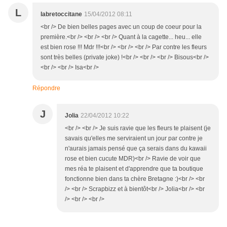
L
labretoccitane
15/04/2012 08:11
<br /> De bien belles pages avec un coup de coeur pour la
première.<br /> <br /> <br /> Quant à la cagette... heu... elle
est bien rose !!! Mdr !!!<br /> <br /> <br /> Par contre les fleurs
sont très belles (private joke) !<br /> <br /> <br /> Bisous<br />
<br /> <br /> Isa<br />
Répondre
J
Jolia
22/04/2012 10:22
<br /> <br /> Je suis ravie que les fleurs te plaisent (je
savais qu'elles me serviraient un jour par contre je
n'aurais jamais pensé que ça serais dans du kawaii
rose et bien cucute MDR)<br /> Ravie de voir que
mes réa te plaisent et d'apprendre que ta boutique
fonctionne bien dans ta chère Bretagne :)<br /> <br
/> <br /> Scrapbizz et à bientôt<br /> Jolia<br /> <br
/> <br /> <br />