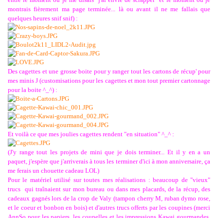
montrais fièrement ma page terminée... là ou avant il ne me fallais que
quelques heures snif snif) :
Des cagettes et une grosse boite pour y ranger tout les cartons de récup' pour
mes minis
J
(customisations pour les cagettes et mon tout premier cartonnage
pour la boite ^_^) :
Et voilà ce que mes joulies cagettes rendent "en situation" ^_^ :
(J'y range tout les projets de mini que je dois terminer... Et il y en a un
paquet, j'espère que j'arriverais à tous les terminer d'ici à mon anniversaire, ça
me ferais un chouette cadeau LOL)
Pour le matériel utilisé sur toutes mes réalisations : beaucoup de "vieux"
trucs
qui traînaient sur mon bureau ou dans mes placards, de la récup, des
cadeaux gagnés lors de la crop de Valy (tampon cherry M, ruban dymo rose,
et le coeur et bonbon en bois) et d'autres trucs offerts par les coupines (merci
AnnSo pour les papiers, les coupelles et les impressions Kawai gourmandes.