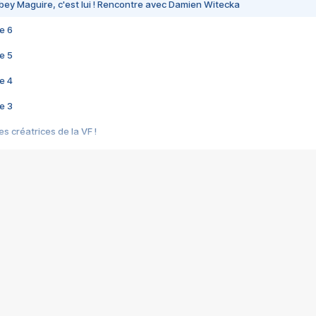
bey Maguire, c'est lui ! Rencontre avec Damien Witecka
e 6
e 5
e 4
e 3
s créatrices de la VF !
e 2
e 1
e Mektoub My Love arrive enfin ! Rencontre avec Shaïn Boumedine et Sal
i : après Toni en famille
elle réalise le bouleversant Dites lui que je l'aime
ais ! Rencontre autour de Vie privée de Rebecca Zlotowski
 de Marguerite, Grave... Rencontre avec Ella Rumpf