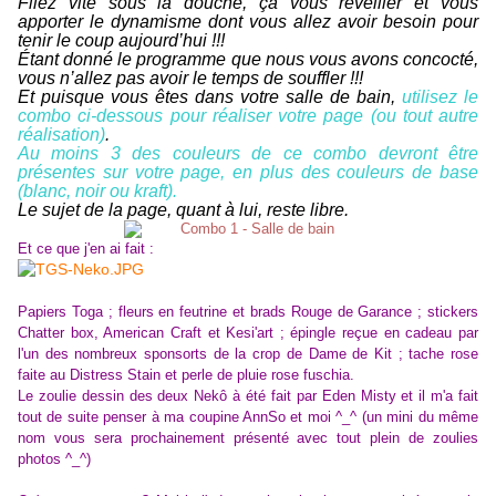
Filez vite sous la douche, ça vous réveiller et vous
apporter le dynamisme dont vous allez avoir besoin pour
tenir le coup aujourd’hui !!!
Étant donné le programme que nous vous avons concocté,
vous n’allez pas avoir le temps de souffler !!!
Et puisque vous êtes dans votre salle de bain,
utilisez le
combo ci-dessous pour réaliser votre page (ou tout autre
réalisation)
.
Au moins 3 des couleurs de ce combo devront être
présentes sur votre page, en plus des couleurs de base
(blanc, noir ou kraft).
Le sujet de la page, quant à lui, reste libre.
Et ce que j'en ai fait :
Papiers Toga ; fleurs en feutrine et brads Rouge de Garance ; stickers
Chatter box, American Craft et Kesi'art ; épingle reçue en cadeau par
l'un des nombreux sponsorts de la crop de Dame de Kit ; tache rose
faite au Distress Stain et perle de pluie rose fuschia.
Le zoulie dessin des deux Nekô à été fait par Eden Misty et il m'a fait
tout de suite penser à ma coupine AnnSo et moi ^_^ (un mini du même
nom vous sera prochainement présenté avec tout plein de zoulies
photos ^_^)