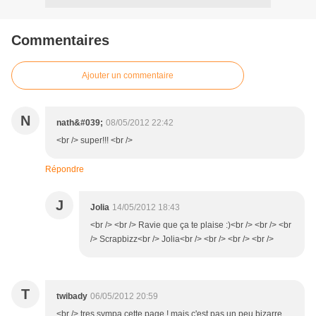
Commentaires
Ajouter un commentaire
N
nath&#039;
08/05/2012 22:42
<br /> super!!! <br />
Répondre
J
Jolia
14/05/2012 18:43
<br /> <br /> Ravie que ça te plaise :)<br /> <br /> <br
/> Scrapbizz<br /> Jolia<br /> <br /> <br /> <br />
T
twibady
06/05/2012 20:59
<br /> tres sympa cette page ! mais c'est pas un peu bizarre