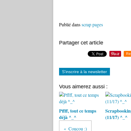
Publié dans
scrap pages
Partager cet article
Re
S'inscrire à la newsletter
Vous aimerez aussi :
Pffff, tout ce temps
Scrapbookin
déjà ^_^
(11/17) ^_^
Coucou :)