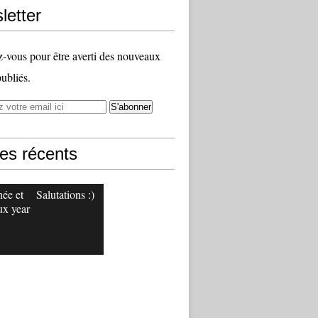
letter
vous pour être averti des nouveaux
publiés.
les récents
ée et
Salutations :)
x year