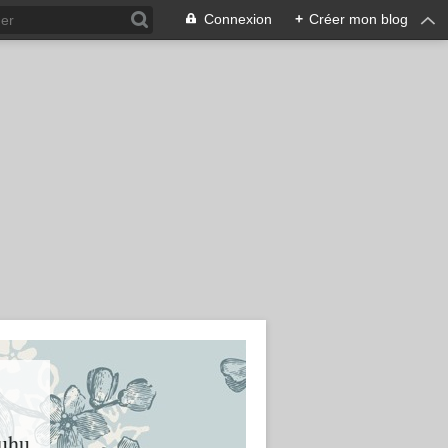
Connexion
+
Créer mon blog
huhu