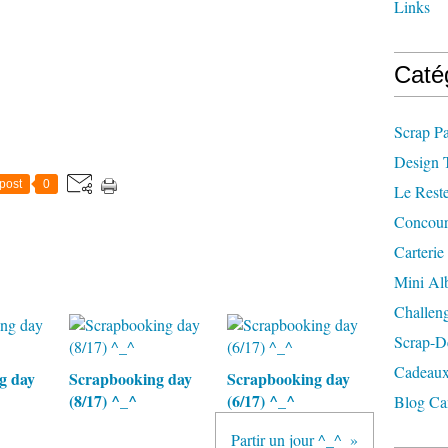
Links
Caté
Scrap P
Design 
post
0
Le Rest
Concour
Carterie
Mini A
Challen
Scrap-D
Cadeaux
g day
Scrapbooking day
Scrapbooking day
(8/17) ^_^
(6/17) ^_^
Blog Ca
Partir un jour ^_^