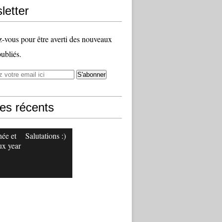
letter
vous pour être averti des nouveaux
publiés.
les récents
ée et
Salutations :)
x year