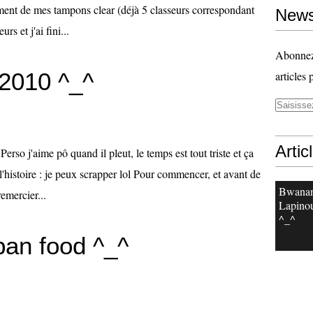
ement de mes tampons clear (déjà 5 classeurs correspondant
News
rs et j'ai fini...
Abonnez-
 2010 ^_^
articles 
Artic
rso j'aime pô quand il pleut, le temps est tout triste et ça
ns l'histoire : je peux scrapper lol Pour commencer, et avant de
Bwanan
emercier...
Lapinou
^_^
pan food ^_^