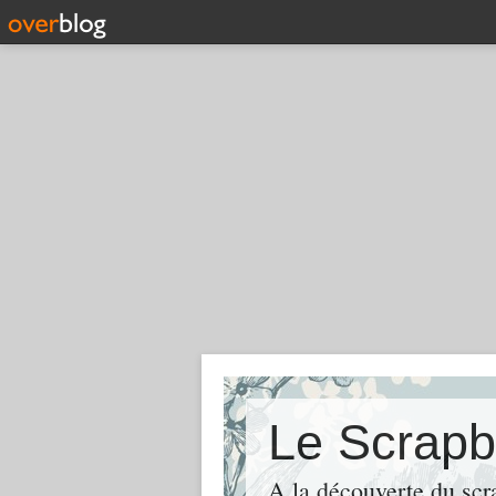
Le Scrapb
A la découverte du scr