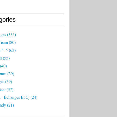
gories
ages
(335)
Team
(80)
e ^_^
(63)
s
(55)
(40)
lbum
(39)
ges
(39)
éco
(37)
 - Échanges Et Cj
(24)
ndy
(21)