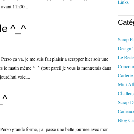
Links
de avant 11h30...
Caté
le ^_^
Scrap P
Design 
Le Rest
rso ça va, je me suis fait plaisir a scrapper hier soir une
Concour
ues le matin même ^_^ (tout pareil je vous la montrerais dans
Carterie
ourd'hui voici...
Mini A
Challen
_^
Scrap-D
Cadeaux
Blog Ca
Perso grande forme, j'ai passé une belle journée avec mon