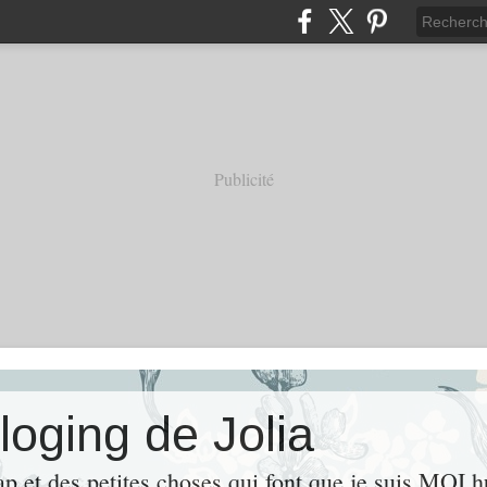
Publicité
loging de Jolia
ap et des petites choses qui font que je suis MOI 