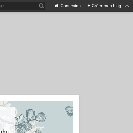
Connexion
+
Créer mon blog
huhu