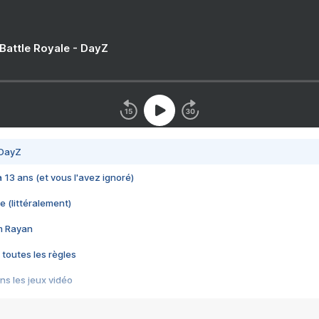
 Battle Royale - DayZ
 DayZ
 a 13 ans (et vous l'avez ignoré)
e (littéralement)
im Rayan
 toutes les règles
s les jeux vidéo
us choquant de Rockstar ? - Le scandale BULLY