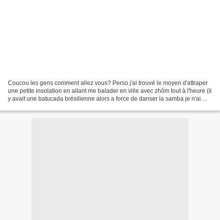
Coucou les gens comment allez vous? Perso j'ai trouvé le moyen d'attraper
une petite insolation en allant me balader en ville avec zhôm tout à l'heure (il
y avait une batucada brésilienne alors a force de danser la samba je n'ai
rien senti venir lol)...