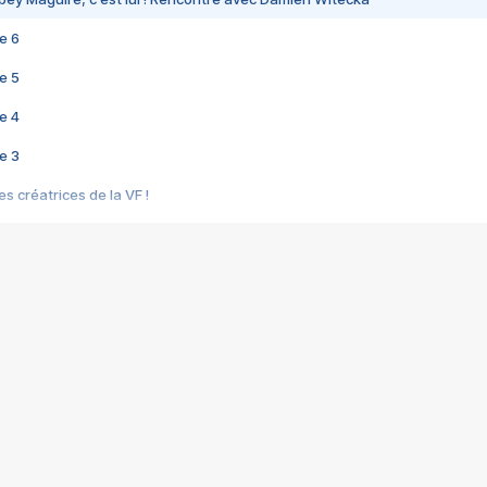
e 6
e 5
e 4
e 3
s créatrices de la VF !
e 2
e 1
e Mektoub My Love arrive enfin ! Rencontre avec Shaïn Boumedine et Sal
i : après Toni en famille
elle réalise le bouleversant Dites lui que je l'aime
ais ! Rencontre autour de Vie privée de Rebecca Zlotowski
 de Marguerite, Grave... Rencontre avec Ella Rumpf