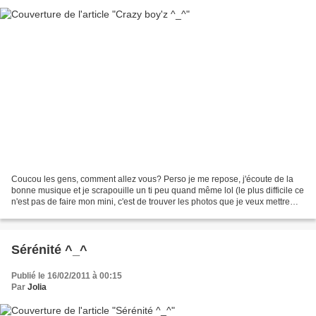
Coucou les gens, comment allez vous? Perso je me repose, j'écoute de la
bonne musique et je scrapouille un ti peu quand même lol (le plus difficile ce
n'est pas de faire mon mini, c'est de trouver les photos que je veux mettre
dedans huhu) Pour aujourd'hui,...
Sérénité ^_^
Publié le 16/02/2011 à 00:15
Par
Jolia