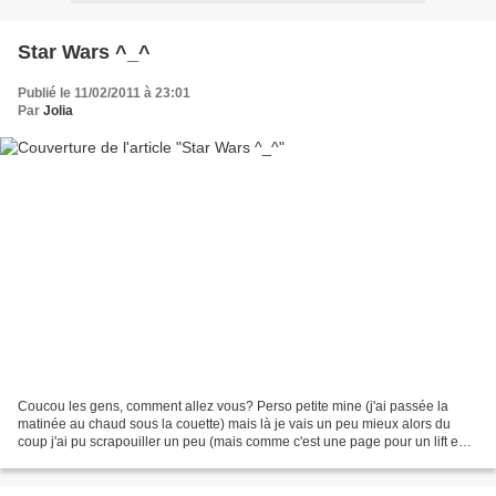
Star Wars ^_^
Publié le 11/02/2011 à 23:01
Par
Jolia
Coucou les gens, comment allez vous? Perso petite mine (j'ai passée la
matinée au chaud sous la couette) mais là je vais un peu mieux alors du
coup j'ai pu scrapouiller un peu (mais comme c'est une page pour un lift en
chaine je ne pourrais vous la montrer...