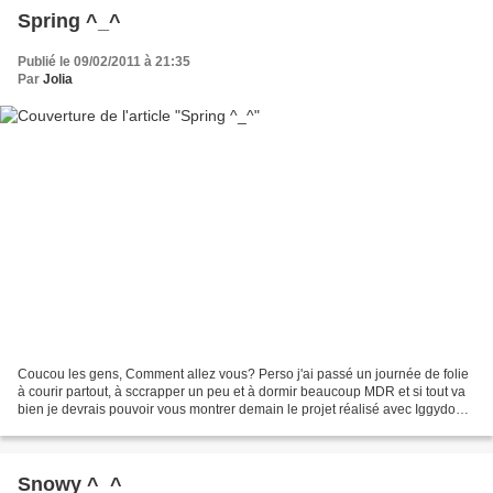
Spring ^_^
Publié le 09/02/2011 à 21:35
Par
Jolia
Coucou les gens, Comment allez vous? Perso j'ai passé un journée de folie
à courir partout, à sccrapper un peu et à dormir beaucoup MDR et si tout va
bien je devrais pouvoir vous montrer demain le projet réalisé avec Iggydodie
samedi dernier à la crop...
Snowy ^_^