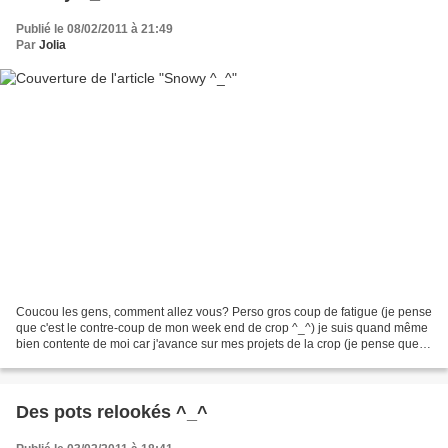
Publié le 08/02/2011 à 21:49
Par
Jolia
Coucou les gens, comment allez vous? Perso gros coup de fatigue (je pense
que c'est le contre-coup de mon week end de crop ^_^) je suis quand même
bien contente de moi car j'avance sur mes projets de la crop (je pense que
d'ici demain ou après demain...
Des pots relookés ^_^