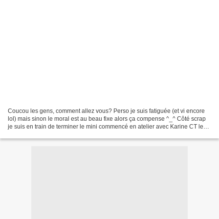
Coucou les gens, comment allez vous? Perso je suis fatiguée (et vi encore
lol) mais sinon le moral est au beau fixe alors ça compense ^_^ Côté scrap
je suis en train de terminer le mini commencé en atelier avec Karine CT le
week end de la crop :) Pour...