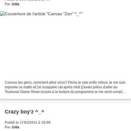
Par
Jolia
Coucou les gens, comment allez vous? Perso je vais enfin mieux, je me suis
reposée ce matin et j'ai scrappée cet après midi (j'avais prévu d'aller au
Toulouse Game Show et puis à la lecture du programme je me rend compte
que la journée de demain est plus...
Crazy boy'z ^_^
Publié le 17/02/2011 à 10:08
Par
Jolia