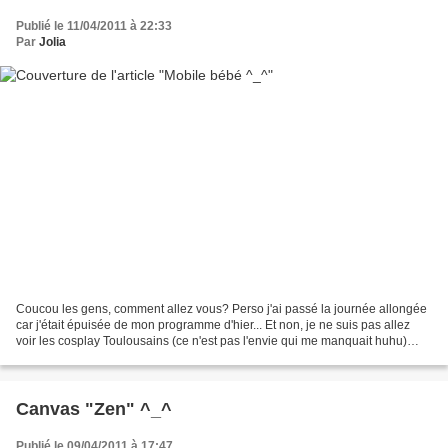
Publié le 11/04/2011 à 22:33
Par
Jolia
Coucou les gens, comment allez vous? Perso j'ai passé la journée allongée
car j'était épuisée de mon programme d'hier... Et non, je ne suis pas allez
voir les cosplay Toulousains (ce n'est pas l'envie qui me manquait huhu)
mais j'ai quand même fait des...
Canvas "Zen" ^_^
Publié le 09/04/2011 à 17:47