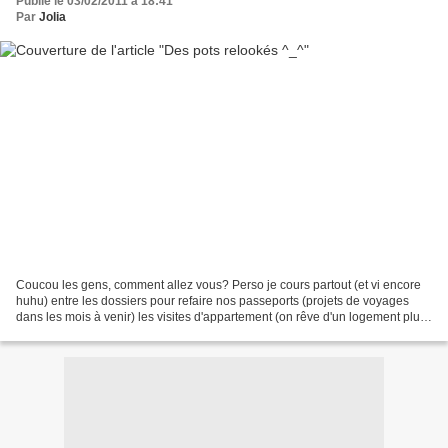
Publié le 03/02/2011 à 18:41
Par
Jolia
Coucou les gens, comment allez vous? Perso je cours partout (et vi encore
huhu) entre les dossiers pour refaire nos passeports (projets de voyages
dans les mois à venir) les visites d'appartement (on rêve d'un logement plus
grand huhu) du coup je n'ai...