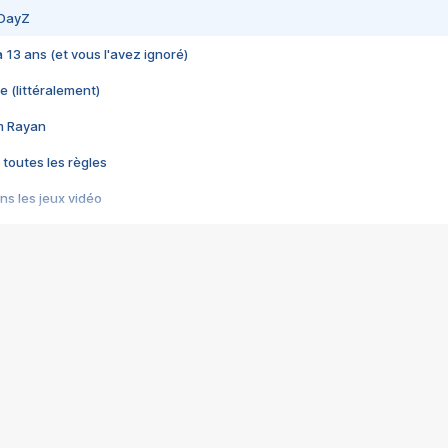
 DayZ
 a 13 ans (et vous l'avez ignoré)
e (littéralement)
im Rayan
 toutes les règles
s les jeux vidéo
us choquant de Rockstar ? - Le scandale BULLY
e plus moche de Steam
du RÊVE tourne au CAUCHEMAR
pendant 8 heures
it… à tort
umiliés par un jeu vidéo