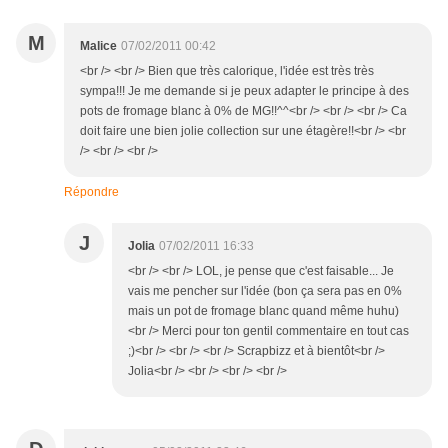
M
Malice
07/02/2011 00:42
<br /> <br /> Bien que très calorique, l'idée est très très
sympa!!! Je me demande si je peux adapter le principe à des
pots de fromage blanc à 0% de MG!!^^<br /> <br /> <br /> Ca
doit faire une bien jolie collection sur une étagère!!<br /> <br
/> <br /> <br />
Répondre
J
Jolia
07/02/2011 16:33
<br /> <br /> LOL, je pense que c'est faisable... Je
vais me pencher sur l'idée (bon ça sera pas en 0%
mais un pot de fromage blanc quand même huhu)
<br /> Merci pour ton gentil commentaire en tout cas
;)<br /> <br /> <br /> Scrapbizz et à bientôt<br />
Jolia<br /> <br /> <br /> <br />