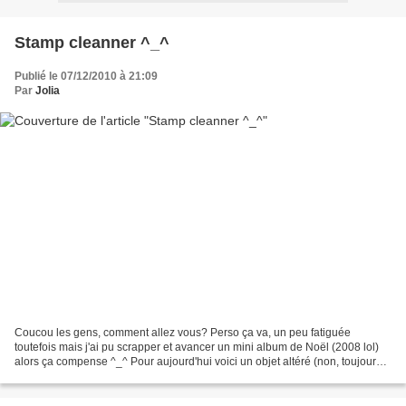
Stamp cleanner ^_^
Publié le 07/12/2010 à 21:09
Par
Jolia
Coucou les gens, comment allez vous? Perso ça va, un peu fatiguée
toutefois mais j'ai pu scrapper et avancer un mini album de Noël (2008 lol)
alors ça compense ^_^ Pour aujourd'hui voici un objet altéré (non, toujours
pas mes pots de Nutela, mais ça va...