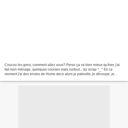
Coucou les gens, comment allez vous? Perso ça va bien mieux qu'hier, j'ai
fait mon ménage, quelques courses mais surtout... du scrap ^_^ En ce
moment j'ai des envies de Home-deco alors je patouille, je découpe, je
couds... et je vous montrerais le résultat...