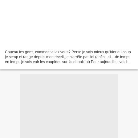
Coucou les gens, comment allez vous? Perso je vais mieux qu'hier du coup
je scrap et range depuis mon réveil, je n'arrête pas lol (enfin... si... de temps
en temps je vais voir les coupines sur facebook lol) Pour aujourd'hui voici
une petite page réalisée...