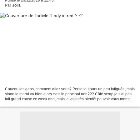
Publié le 29/11/2010 à 11:43
Par
Jolia
Coucou les gens, comment allez vous? Perso toujours un peu fatiguée, mais
sinon le moral va bien alors c'est le principal non??? Côté scrap je n'ai pas
fait grand chose ce week end, mais je vais très bientôt pouvoir vous montrer
mes pots de nutela et...