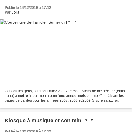
Publié le 14/12/2010 à 17:12
Par
Jolia
Coucou les gens, comment allez vous? Perso je viens de me décider (enfin
huhu) à mettre à jour mon album "une année, mois par mois" en faisant les
pages de gardes pour les années 2007, 2008 et 2009 (vivi, je sais... j'ai
beaucoup de retard... heureusement...
Kiosque à musique et son mini ^_^
Publié le 13/12/2010 à 17:12