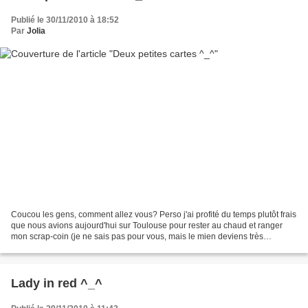
Publié le 30/11/2010 à 18:52
Par
Jolia
Coucou les gens, comment allez vous? Perso j'ai profité du temps plutôt frais
que nous avions aujourd'hui sur Toulouse pour rester au chaud et ranger
mon scrap-coin (je ne sais pas pour vous, mais le mien deviens très
rapidement un vrai capharnaum lol)...
Lady in red ^_^