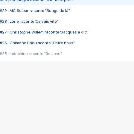
#29 : MC Solaar raconte "Bouge de là"
28 : Lorie raconte "Je vais vite"
#27 : Christophe Willem raconte "Jacques a dit"
#26 : Chimène Badi raconte "Entre nous"
#25 : Indochine raconte "3e sexe"
#24 : Zaho raconte "C'est chelou"
#23 : Patrick Bruel raconte "Au café des délices"
#22 : Kyo raconte "Le chemin"
#21 : Nolwenn Leroy raconte "Cassé"
#20 : Patrick Hernandez raconte "Born to be alive"
#19 : Lorie raconte "Près de moi"
#18 : Michael Jones raconte "A nos actes manqués" (avec Jean-Jacque