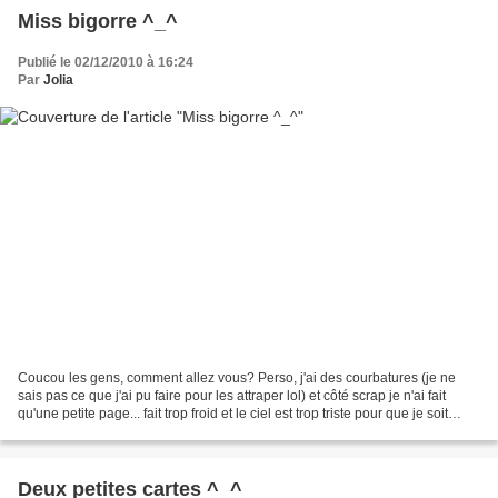
Miss bigorre ^_^
Publié le 02/12/2010 à 16:24
Par
Jolia
Coucou les gens, comment allez vous? Perso, j'ai des courbatures (je ne
sais pas ce que j'ai pu faire pour les attraper lol) et côté scrap je n'ai fait
qu'une petite page... fait trop froid et le ciel est trop triste pour que je soit
super motivée huhu,...
Deux petites cartes ^_^