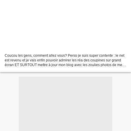
Coucou les gens, comment allez vous? Perso je suis super contente : le net
est revenu et je vais enfin pouvoir admirer les réa des coupines sur grand
écran ET SURTOUT mettre à jour mon blog avec les zoulies photos de mes
dernières réa que j'avais dans...