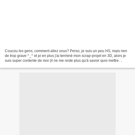
Coucou les gens, comment allez vous? Perso, je suis un peu HS, mais rien
de trop grave ^_^ et pi en plus j'ai terminé mon scrap-projet en 3D, alors je
suis super contente de moi (il ne me reste plus qu'à savoir quoi mettre
comme photo dedans MDR) Pour...