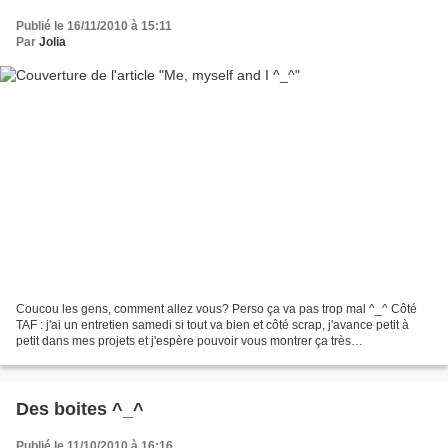
Publié le 16/11/2010 à 15:11
Par
Jolia
Coucou les gens, comment allez vous? Perso ça va pas trop mal ^_^ Côté
TAF : j'ai un entretien samedi si tout va bien et côté scrap, j'avance petit à
petit dans mes projets et j'espère pouvoir vous montrer ça très
prochainement :) Pour aujourd'hui voici...
Des boites ^_^
Publié le 11/10/2010 à 16:16