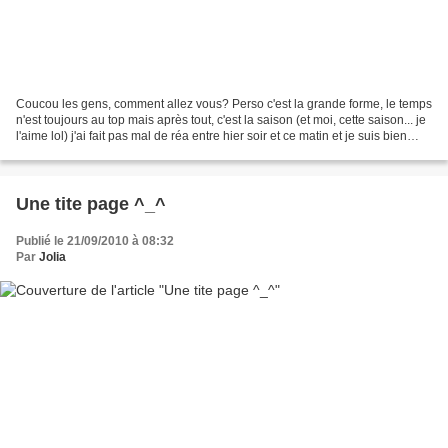
Coucou les gens, comment allez vous? Perso c'est la grande forme, le temps
n'est toujours au top mais après tout, c'est la saison (et moi, cette saison... je
l'aime lol) j'ai fait pas mal de réa entre hier soir et ce matin et je suis bien
contente que...
Une tite page ^_^
Publié le 21/09/2010 à 08:32
Par
Jolia