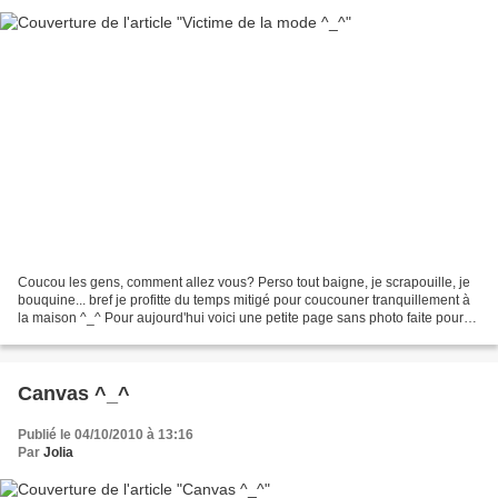
Coucou les gens, comment allez vous? Perso tout baigne, je scrapouille, je
bouquine... bref je profitte du temps mitigé pour coucouner tranquillement à
la maison ^_^ Pour aujourd'hui voici une petite page sans photo faite pour
présenter la rubrique "la...
Canvas ^_^
Publié le 04/10/2010 à 13:16
Par
Jolia