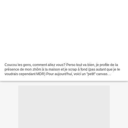
Coucou les gens, comment allez vous? Perso tout va bien, je profite de la
présence de mon zhôm à la maison et je scrap à fond (pas autant que je le
voudrais cependant MDR) Pour aujourd'hui, voici un "petit" canvas
(20x50cm quand même huhu) que j'ai fait...