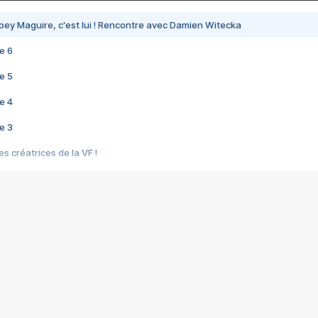
bey Maguire, c'est lui ! Rencontre avec Damien Witecka
e 6
e 5
e 4
e 3
s créatrices de la VF !
e 2
e 1
e Mektoub My Love arrive enfin ! Rencontre avec Shaïn Boumedine et Sal
i : après Toni en famille
elle réalise le bouleversant Dites lui que je l'aime
ais ! Rencontre autour de Vie privée de Rebecca Zlotowski