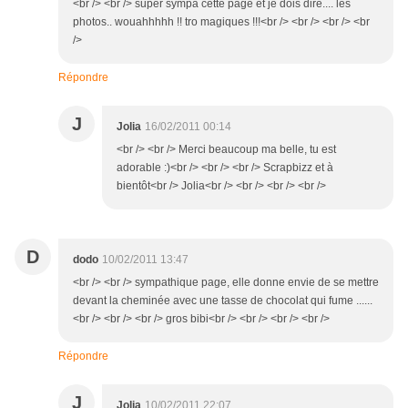
<br /> <br /> super sympa cette page et je dois dire.... les
photos.. wouahhhhh !! tro magiques !!!<br /> <br /> <br /> <br
/>
Répondre
J
Jolia
16/02/2011 00:14
<br /> <br /> Merci beaucoup ma belle, tu est
adorable :)<br /> <br /> <br /> Scrapbizz et à
bientôt<br /> Jolia<br /> <br /> <br /> <br />
D
dodo
10/02/2011 13:47
<br /> <br /> sympathique page, elle donne envie de se mettre
devant la cheminée avec une tasse de chocolat qui fume ......
<br /> <br /> <br /> gros bibi<br /> <br /> <br /> <br />
Répondre
J
Jolia
10/02/2011 22:07