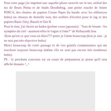
Pour cette page j'ai imprimé une superbe photo trouvée sur le net, utilisé des
tas de fleurs Prima et de brads Doodlebug, une petite touche de feutre
POSCA, des chuttes de papiers Create Paper (la bande avec les références
huhu) un chouya de dentelle noir, des oeillets d'écolier pour le tag et des
papiers Basic Grey, Bazzil et Gin-X
Pour le titre, j'ai choisi un haiku (poème cours japonais) : "Jour de brume - les
nymphes du ciel - auraient-elles le vague à l'ame?" de Kobayashi Issa
Alors qu'est ce que vous en dites??? perso je l'aime beaucoup (bon je sais : je
ne suis pas très objective huhu)
Merci beaucoup de votre passage et de vos gentils commentaires qui me
touchent toujours beaucoup (même s'ils ne sont pas encore très nombreux
huhu)
PS : le prochain concours est en cours de préparation je pense qu'il sera
affiché demain ^_^