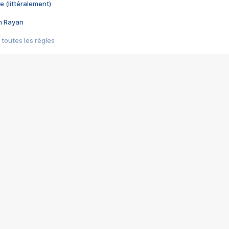
e (littéralement)
im Rayan
 toutes les règles
s les jeux vidéo
us choquant de Rockstar ? - Le scandale BULLY
e plus moche de Steam
du RÊVE tourne au CAUCHEMAR
pendant 8 heures
it… à tort
umiliés par un jeu vidéo
ire - Final Fantasy 8
ti un empire - Age of Empires
story DOFUS