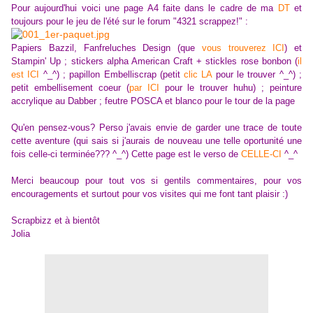
Pour aujourd'hui voici une page A4 faite dans le cadre de ma
DT
et
toujours pour le jeu de l'été sur le forum "4321 scrappez!" :
Papiers Bazzil, Fanfreluches Design (que
vous trouverez ICI
) et
Stampin' Up ; stickers alpha American Craft + stickles rose bonbon (
il
est ICI
^_^) ; papillon Embelliscrap (petit
clic LA
pour le trouver ^_^) ;
petit embellisement coeur (
par ICI
pour le trouver huhu) ; peinture
accrylique au Dabber ; feutre POSCA et blanco pour le tour de la page
Qu'en pensez-vous? Perso j'avais envie de garder une trace de toute
cette aventure (qui sais si j'aurais de nouveau une telle oportunité une
fois celle-ci terminée??? ^_^) Cette page est le verso de
CELLE-CI
^_^
Merci beaucoup pour tout vos si gentils commentaires, pour vos
encouragements et surtout pour vos visites qui me font tant plaisir :)
Scrapbizz et à bientôt
Jolia