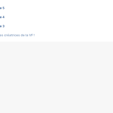
e 5
e 4
e 3
s créatrices de la VF !
e 2
e 1
e Mektoub My Love arrive enfin ! Rencontre avec Shaïn Boumedine et Sal
i : après Toni en famille
elle réalise le bouleversant Dites lui que je l'aime
ais ! Rencontre autour de Vie privée de Rebecca Zlotowski
 de Marguerite, Grave... Rencontre avec Ella Rumpf
 Les Rêveurs, un film intime sur la santé mentale