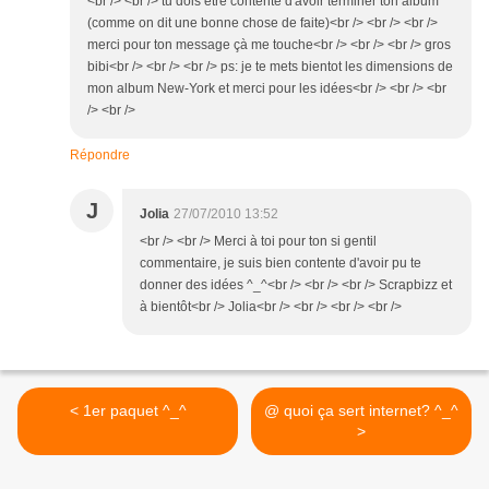
<br /> <br /> tu dois être contente d'avoir terminer ton album
(comme on dit une bonne chose de faite)<br /> <br /> <br />
merci pour ton message çà me touche<br /> <br /> <br /> gros
bibi<br /> <br /> <br /> ps: je te mets bientot les dimensions de
mon album New-York et merci pour les idées<br /> <br /> <br
/> <br />
Répondre
J
Jolia
27/07/2010 13:52
<br /> <br /> Merci à toi pour ton si gentil
commentaire, je suis bien contente d'avoir pu te
donner des idées ^_^<br /> <br /> <br /> Scrapbizz et
à bientôt<br /> Jolia<br /> <br /> <br /> <br />
< 1er paquet ^_^
@ quoi ça sert internet? ^_^
>