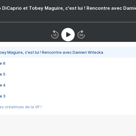
 DiCaprio et Tobey Maguire, c'est lui ! Rencontre avec Dam
bey Maguire, c'est lui ! Rencontre avec Damien Witecka
e 6
e 5
e 4
e 3
s créatrices de la VF !
e 2
e 1