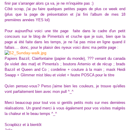
finir par s'arranger alors ça va, je ne m'inquiète pas :)
Côté scrap, j'ai pu faire quelques petites pages de plus ce week end
(plus que la page de présentation et j'ai fini l'album de mes 18
premières années YES lol)
Pour aujourd'hui voici une tite page faite dans le cadre d'un petit
concours sur le blog de Pimenta's et cruche que je suis, bien que la
page ai été faite dans les temps, je ne l'ai pas mise en ligne quand il
fallais.... donc, pour le plaisir des nyeux voici donc ma petite page :
Papiers Bazzil, Clairfontaine (papier du monde), ??? venant du canada
(le violet des mat) et Pimenta's ; boutons Artemio et de récup ; brads
Bazzil et Queen and Co ; cordeline + couture à la main ; mask Heidi
Swapp + Glimmer mist bleu et violet + feutre POSCA pour le titre
Qu'en pensez-vous? Perso j'aime bien les couleurs, je trouve qu'elles
vont parfaitement bien avec mon pull ^_^
Merci beaucoup pour tout vos si gentils petits mots sur mes dernières
réalisations. Un grand merci à vous également pour vos visites malgrès
la chaleur et le beau temps ^_^
Scrapbizz et à bientôt