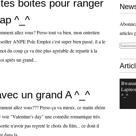
tes boites pour ranger
News
ap ^_^
Abonnez-
mment allez vous? Perso tout va bien, mon entretien
articles 
seiller ANPE Pole Emploi c'est super bien passé, il a le
 du coup ça va être plus agréable de repartir à la
oi après un grand...
Artic
Bwanan
Lapinou
vec un grand A ^_^
^_^
mment allez vous??? Perso ça va mieux, ce matin zhôm
voir "Valentine's day" une comédie romantique très
 sortie n'avoir pas regreté le choix du film... ce dont il
t dans la...