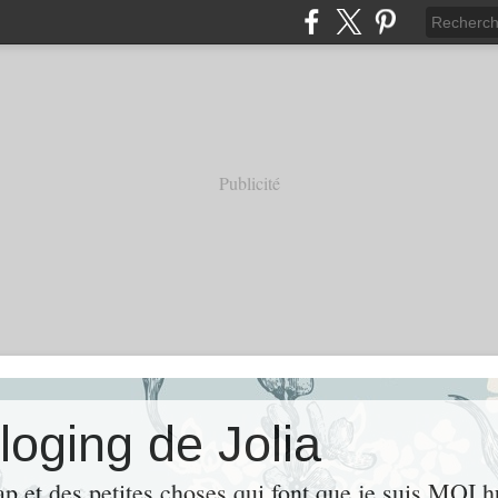
Publicité
loging de Jolia
ap et des petites choses qui font que je suis MOI 