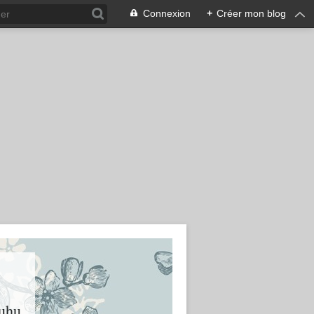
Connexion
+
Créer mon blog
huhu