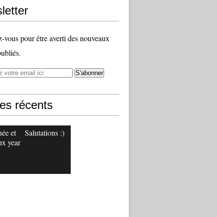
letter
vous pour être averti des nouveaux
publiés.
les récents
ée et
Salutations :)
x year