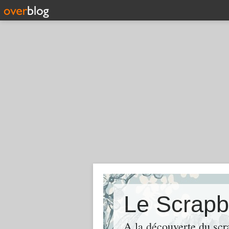
Le Scrapb
A la découverte du scr