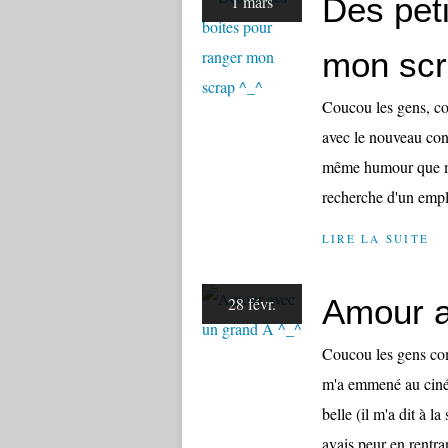
Des peti
1 mars
mon scr
Coucou les gens, co
avec le nouveau con
même humour que moi
recherche d'un empl
LIRE LA SUITE
Amour a
28 févr.
Coucou les gens co
m'a emmené au ciné 
belle (il m'a dit à la
avais peur en rentran