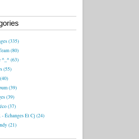
gories
ages
(335)
Team
(80)
e ^_^
(63)
s
(55)
(40)
lbum
(39)
ges
(39)
éco
(37)
 - Échanges Et Cj
(24)
ndy
(21)