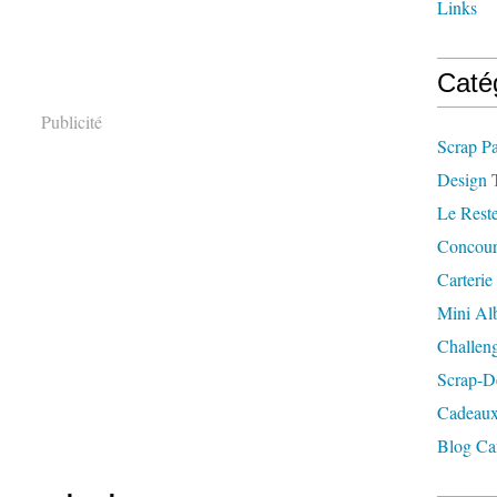
Links
Caté
Publicité
Scrap P
Design 
Le Rest
Concour
Carterie
Mini A
Challen
Scrap-D
Cadeaux
Blog Ca