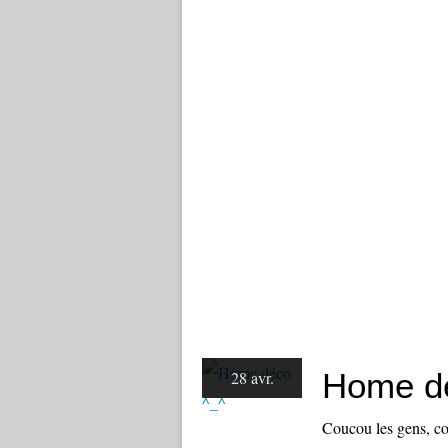
Home d
28 avr.
Coucou les gens, com