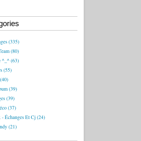
gories
ages
(335)
Team
(80)
e ^_^
(63)
s
(55)
(40)
lbum
(39)
ges
(39)
éco
(37)
 - Échanges Et Cj
(24)
ndy
(21)