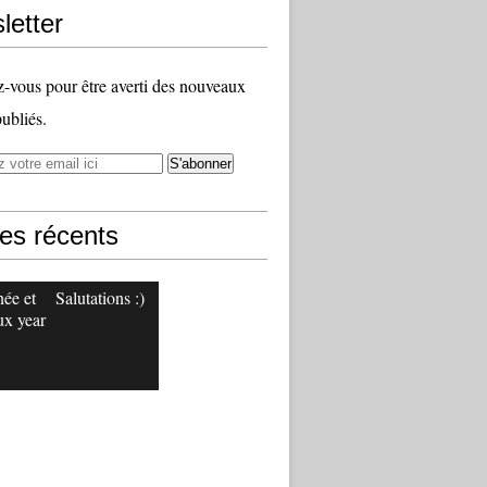
letter
vous pour être averti des nouveaux
publiés.
les récents
ée et
Salutations :)
x year