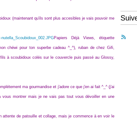
Suiv
idoux (maintenant qu'ils sont plus accesibles je vais pouvoir me
Papiers Déjà Views, étiquette
on chéwi pour ton superbe cadeau ^_^), ruban de chez Gifi,
t fils à scoubidoux colés sur le couvercle puis passé au Glossy,
létement ma gourmandise et j'adore ce que j'en ai fait ^_^ (j'ai
à vous montrer mais je ne vais pas tout vous dévoiller en une
en attente de patouille et collage, mais je commence à en voir le