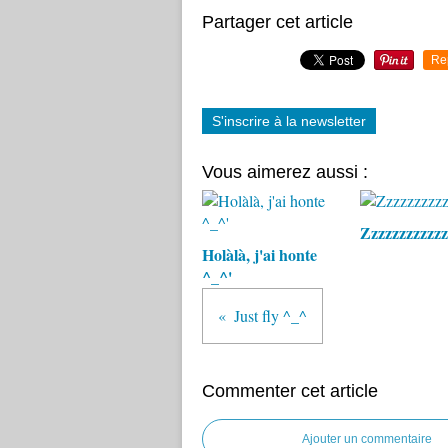
Partager cet article
Re
S'inscrire à la newsletter
Vous aimerez aussi :
Zzzzzzzzzzzz
Holàlà, j'ai honte
^_^'
Just fly ^_^
Commenter cet article
Ajouter un commentaire