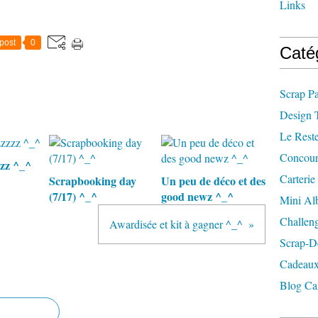
Links
post
0
Caté
Scrap P
Design 
Le Rest
Concour
zz ^_^
Carterie
Scrapbooking day
Un peu de déco et des
(7/17) ^_^
good newz ^_^
Mini A
Challen
Awardisée et kit à gagner ^_^
Scrap-D
Cadeaux
Blog Ca