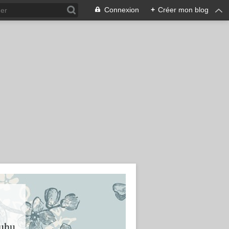
Connexion
+
Créer mon blog
huhu