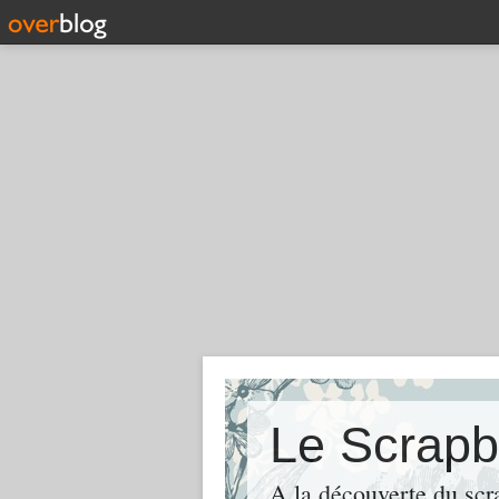
Le Scrapb
A la découverte du scr