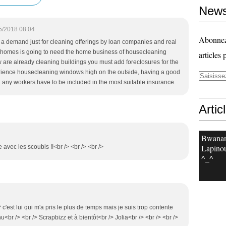
News
5/2018 08:04
Abonnez-
y a demand just for cleaning offerings by loan companies and real
ia homes is going to need the home business of housecleaning
articles 
 are already cleaning buildings you must add foreclosures for the
erience housecleaning windows high on the outside, having a good
d any workers have to be included in the most suitable insurance.
Artic
Bwanan
Lapinou
e avec les scoubis !!<br /> <br /> <br />
^_^
c'est lui qui m'a pris le plus de temps mais je suis trop contente
u<br /> <br /> Scrapbizz et à bientôt<br /> Jolia<br /> <br /> <br />