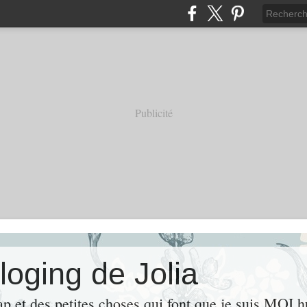
Publicité
loging de Jolia
ap et des petites choses qui font que je suis MOI 