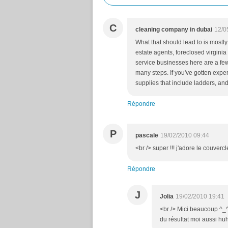
C
cleaning company in dubai
12/0
What that should lead to is mostl
estate agents, foreclosed virgin
service businesses here are a few
many steps. If you've gotten exp
supplies that include ladders, an
Répondre
P
pascale
19/02/2010 09:44
<br /> super !!! j'adore le couvercl
Répondre
J
Jolia
19/02/2010 19:41
<br /> Mici beaucoup ^_^ 
du résultat moi aussi huh