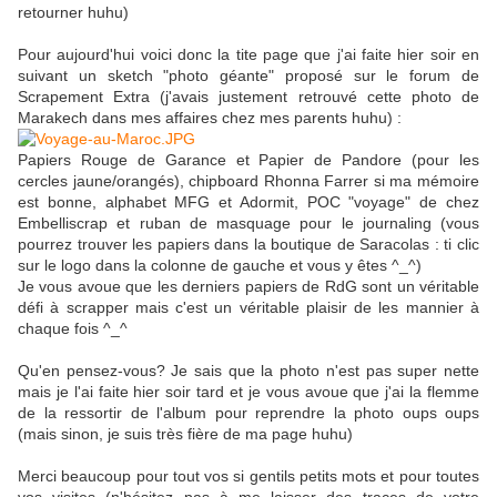
retourner huhu)
Pour aujourd'hui voici donc la tite page que j'ai faite hier soir en
suivant un sketch "photo géante" proposé sur le forum de
Scrapement Extra (j'avais justement retrouvé cette photo de
Marakech dans mes affaires chez mes parents huhu) :
Papiers Rouge de Garance et Papier de Pandore (pour les
cercles jaune/orangés), chipboard Rhonna Farrer si ma mémoire
est bonne, alphabet MFG et Adormit, POC "voyage" de chez
Embelliscrap et ruban de masquage pour le journaling (vous
pourrez trouver les papiers dans la boutique de Saracolas : ti clic
sur le logo dans la colonne de gauche et vous y êtes ^_^)
Je vous avoue que les derniers papiers de RdG sont un véritable
défi à scrapper mais c'est un véritable plaisir de les mannier à
chaque fois ^_^
Qu'en pensez-vous? Je sais que la photo n'est pas super nette
mais je l'ai faite hier soir tard et je vous avoue que j'ai la flemme
de la ressortir de l'album pour reprendre la photo oups oups
(mais sinon, je suis très fière de ma page huhu)
Merci beaucoup pour tout vos si gentils petits mots et pour toutes