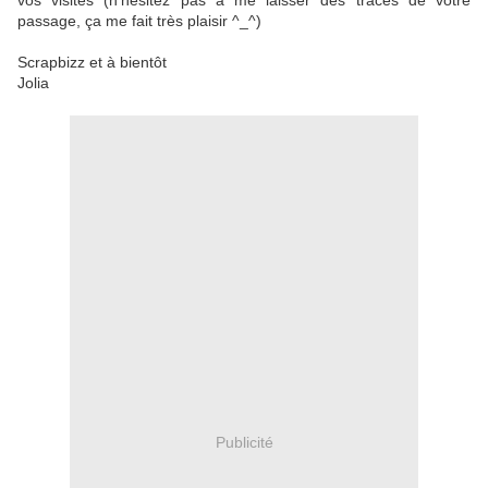
vos visites (n'hésitez pas à me laisser des traces de votre
passage, ça me fait très plaisir ^_^)
Scrapbizz et à bientôt
Jolia
Publicité