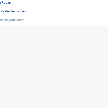
im Rayan
 toutes les règles
s les jeux vidéo
us choquant de Rockstar ? - Le scandale BULLY
e plus moche de Steam
du RÊVE tourne au CAUCHEMAR
pendant 8 heures
it… à tort
umiliés par un jeu vidéo
ire - Final Fantasy 8
ti un empire - Age of Empires
story DOFUS
tard, il crée l'un des pires jeux de tous les temps, MindsEye.