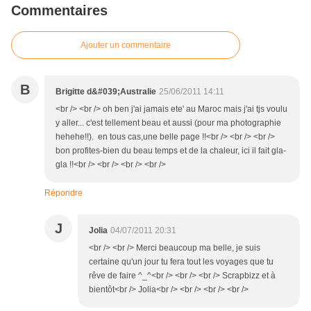
Commentaires
Ajouter un commentaire
B
Brigitte d&#039;Australie
25/06/2011 14:11
<br /> <br /> oh ben j'ai jamais ete' au Maroc mais j'ai tjs voulu
y aller... c'est tellement beau et aussi (pour ma photographie
hehehe!!). en tous cas,une belle page !!<br /> <br /> <br />
bon profites-bien du beau temps et de la chaleur, ici il fait gla-
gla !!<br /> <br /> <br /> <br />
Répondre
J
Jolia
04/07/2011 20:31
<br /> <br /> Merci beaucoup ma belle, je suis
certaine qu'un jour tu fera tout les voyages que tu
rêve de faire ^_^<br /> <br /> <br /> Scrapbizz et à
bientôt<br /> Jolia<br /> <br /> <br /> <br />