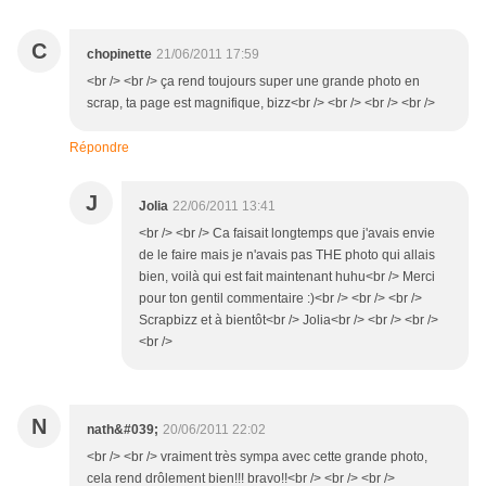
C
chopinette
21/06/2011 17:59
<br /> <br /> ça rend toujours super une grande photo en
scrap, ta page est magnifique, bizz<br /> <br /> <br /> <br />
Répondre
J
Jolia
22/06/2011 13:41
<br /> <br /> Ca faisait longtemps que j'avais envie
de le faire mais je n'avais pas THE photo qui allais
bien, voilà qui est fait maintenant huhu<br /> Merci
pour ton gentil commentaire :)<br /> <br /> <br />
Scrapbizz et à bientôt<br /> Jolia<br /> <br /> <br />
<br />
N
nath&#039;
20/06/2011 22:02
<br /> <br /> vraiment très sympa avec cette grande photo,
cela rend drôlement bien!!! bravo!!<br /> <br /> <br />