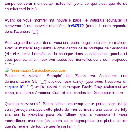
temps de sortir mon scrap matos lol (voilà ce que c'est que de se
coucher tard huhu)
Avant de vous montrer ma nouvelle page, je voudrais souhaiter la
bienvenue à ma nouvelle abonnée :
fio842002
(merci de nous rejoindre
dans l'aventure ^_^)
Pour aujourd'hui voici donc, voici une petite page toute simple réalisée
avec le matériel reçu dans le gros carton de la boutique de Saracolas
(clic-clic sur la bannière de la boutique dans la colonne de gauche et
vous pourrez ainsi mieux voir toutes les merveilles qui y sont proposés
^_^) :
Papiers et stickers Stampin' Up (Sarah est également une
démonstratrice SU ^_^) stickles rose candy (que vous trouverez en
cliquant ICI
^_^) et j'ai ajouté : un tampon Basic Grey embaussé en
blanc, des lettres American Craft et des bandes de Dymo pour le titre
Qu'en pensez-vous? Perso j'aime beaucoup cette petite page (vi je
sais, j'ai déjà scrappé cette photo de moi au moins une autre fois lol),
elle est la première page de l'album que je consacre à cette
merveilleuse aventure (un album ou je regrouperais les photos de ce
que j'ai reçu et de tout ce que j'en ai fait ^_^)