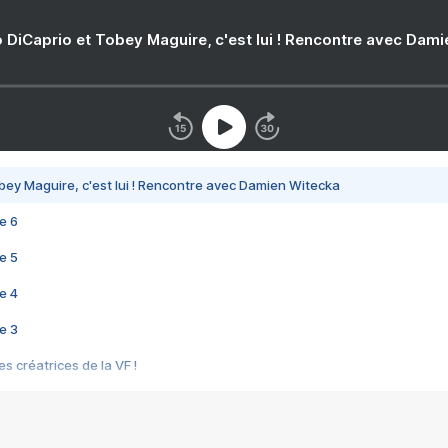
 DiCaprio et Tobey Maguire, c'est lui ! Rencontre avec Dam
bey Maguire, c'est lui ! Rencontre avec Damien Witecka
e 6
e 5
e 4
e 3
s créatrices de la VF !
e 2
e 1