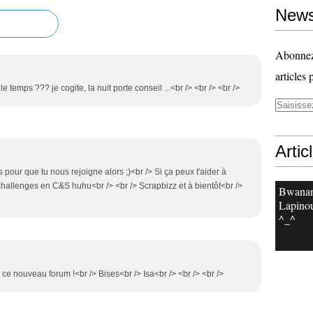
News
Abonnez-
articles 
e temps ??? je cogite, la nuit porte conseil ...<br /> <br /> <br />
Artic
s pour que tu nous rejoigne alors ;)<br /> Si ça peux t'aider à
e challenges en C&S huhu<br /> <br /> Scrapbizz et à bientôt<br />
Bwanan
Lapinou
^_^
à ce nouveau forum !<br /> Bises<br /> Isa<br /> <br /> <br />