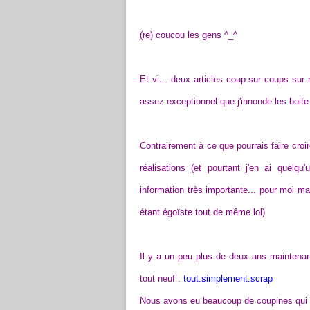
(re) coucou les gens ^_^
Et vi... deux articles coup sur coups sur
assez exceptionnel que j'innonde les boit
Contrairement à ce que pourrais faire croir
réalisations (et pourtant j'en ai quelq
information très importante... pour moi 
étant égoïste tout de même lol)
Il y a un peu plus de deux ans maintena
tout neuf :
tout.simplement.scrap
Nous avons eu beaucoup de coupines qui s