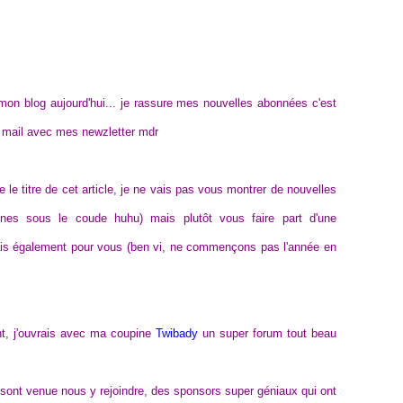
 mon blog aujourd'hui... je rassure mes nouvelles abonnées c'est
e mail avec mes newzletter mdr
e le titre de cet article, je ne vais pas vous montrer de nouvelles
u'unes sous le coude huhu) mais plutôt vous faire part d'une
mais également pour vous (ben vi, ne commençons pas l'année en
nt, j'ouvrais avec ma coupine
Twibady
un super forum tout beau
ont venue nous y rejoindre, des sponsors super géniaux qui ont