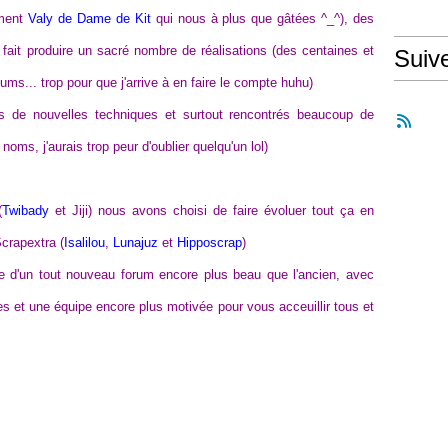
ement
Valy de Dame de Kit
qui nous à plus que gâtées ^_^), des
 fait produire un sacré nombre de réalisations (des centaines et
Suiv
ms... trop pour que j'arrive à en faire le compte huhu)
 de nouvelles techniques et surtout rencontrés beaucoup de
oms, j'aurais trop peur d'oublier quelqu'un lol)
(
Twibady
et Jiji) nous avons choisi de faire évoluer tout ça en
Scrapextra (
Isalilou
,
Lunajuz
et
Hipposcrap
)
nce d'un tout nouveau forum encore plus beau que l'ancien, avec
ies et une équipe encore plus motivée pour vous acceuillir tous et