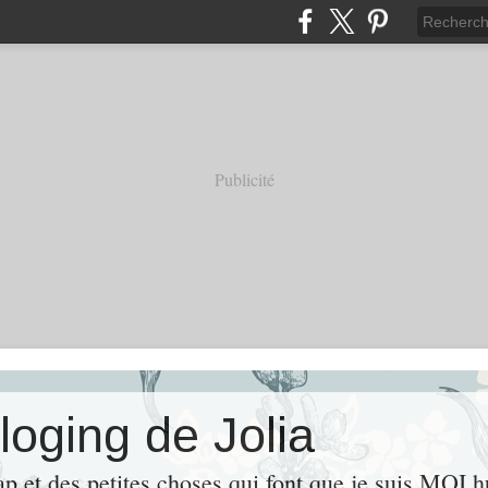
Publicité
loging de Jolia
ap et des petites choses qui font que je suis MOI 