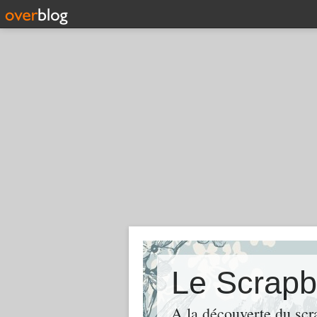
Le Scrapb
A la découverte du scr