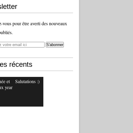
letter
vous pour être averti des nouveaux
publiés.
les récents
ée et
Salutations :)
x year