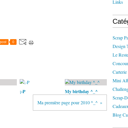
Links
Caté
Scrap P
post
0
Design 
Le Rest
Concour
Carterie
Mini A
Challen
;-P
My birthday ^_^
Scrap-D
Ma première page pour 2010 ^_^
Cadeaux
Blog Ca