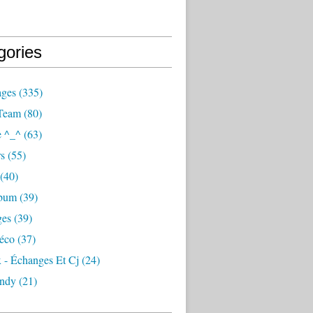
gories
ages
(335)
Team
(80)
e ^_^
(63)
s
(55)
(40)
lbum
(39)
ges
(39)
éco
(37)
 - Échanges Et Cj
(24)
ndy
(21)