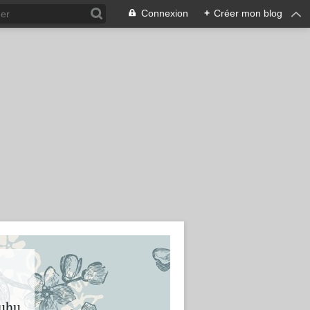
Connexion
+
Créer mon blog
huhu