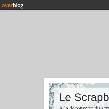
Le Scrapb
A la découverte du scr