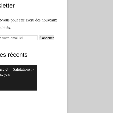
letter
vous pour être averti des nouveaux
publiés.
les récents
ée et
Salutations :)
x year