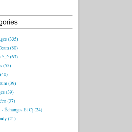
gories
ages
(335)
Team
(80)
e ^_^
(63)
s
(55)
(40)
lbum
(39)
ges
(39)
éco
(37)
 - Échanges Et Cj
(24)
ndy
(21)