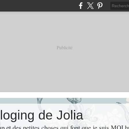
Publicité
loging de Jolia
ap et des petites choses qui font que je suis MOI 