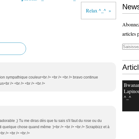
News
Relax ^_^
Abonnez-
articles 
Artic
ation sympathique couleur<br /> <br /> <br /> bravo continue
s<br /> <br /> <br /> <br />
Bwanan
Lapinou
^_^
 adorable ;) Tu me diras dès que tu sais s'il faut du rose ou du
 ti quelque chose quand même :)<br /> <br /> <br /> Scrapbizz et à
<br /> <br /> <br />