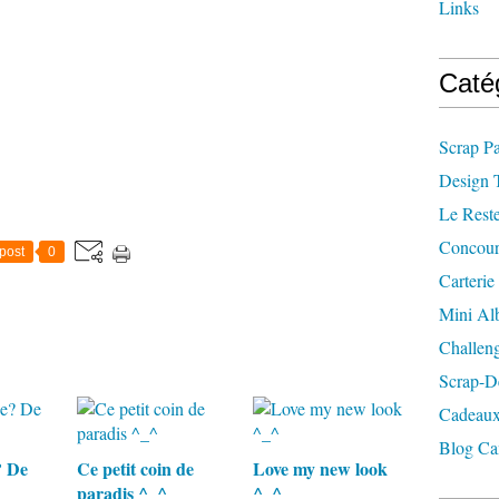
Links
Caté
Scrap P
Design 
Le Rest
Concour
post
0
Carterie
Mini A
Challen
Scrap-D
Cadeaux
Blog Ca
? De
Ce petit coin de
Love my new look
paradis ^_^
^_^