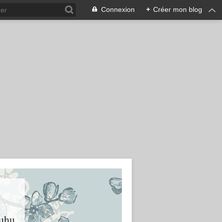
Connexion
+
Créer mon blog
huhu