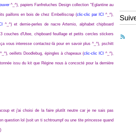
rouver
^_^), papiers Fanfreluches Design collection "Eglantine au
its paillons en bois de chez Embelliscrap (
clic-clic par ICI
^_^),
Suiv
CI
^_^) et demie-perles de nacre Artemio, alphabet chipboard
3 couches d'Utee, chipboard feuillage et petits cercles stickers
ça vous interesse contactez-là pour en savoir plus ^_^), pschitt
^_^), oeillets Doodlebug, épingles à chapeaux (
clic-clic ICI
^_^),
onnée issu du kit que Régine nous à concocté pour la dernière
oup et j'ai choisi de la faire plutôt neutre car je ne sais pas
n question lol (soit un ti schtroumpf ou une tite princesse quand
)