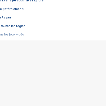
 a 13 ans (et vous l'avez ignoré)
e (littéralement)
im Rayan
 toutes les règles
s les jeux vidéo
us choquant de Rockstar ? - Le scandale BULLY
e plus moche de Steam
du RÊVE tourne au CAUCHEMAR
pendant 8 heures
it… à tort
umiliés par un jeu vidéo
ire - Final Fantasy 8
ti un empire - Age of Empires