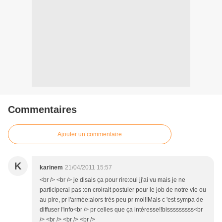
Commentaires
Ajouter un commentaire
K
karinem
21/04/2011 15:57
<br /> <br /> je disais ça pour rire:oui jj'ai vu mais je ne
participerai pas :on croirait postuler pour le job de notre vie ou
au pire, pr l'armée:alors très peu pr moi!!Mais c 'est sympa de
diffuser l'info<br /> pr celles que ça intéresse!!bisssssssss<br
/> <br /> <br /> <br />