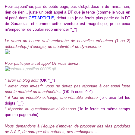
Pour aujourd'hui, pas de petite page, pas d'objet déco ni de mini... non,
rien de rien... juste un petit appel à DT que je tente (comme je vous en
ai parlé dans
CET ARTICLE
, début juin je ne ferais plus partie de la DT
de Saracolas et comme cette aventure est magnifique, je ne peux
m'empêcher de vouloir recommencer ^_^)
Le scrap au beurre salé recherche de nouvelles créatrices (1 ou 2)
débordante(s) d’énergie, de créativité et de dynamisme
Pour participer à cet appel DT vous devez :
* avoir un blog actif
(OK ^_^)
* aimer vous investir, vous ne devez pas répondre à cet appel juste
pour le matériel ou la notoriété…
(OK là aussi ^_^)
* il faut un véritable échange, une véritable entente
(je croise fort les
doigts ^_^)
* répondre au questionnaire ci dessous
(Je le ferait en même temps
que ma page huhu)
Nous demandons à l’équipe d’innover, de proposer des réas produites
de A à Z, de partager des astuces, des techniques…