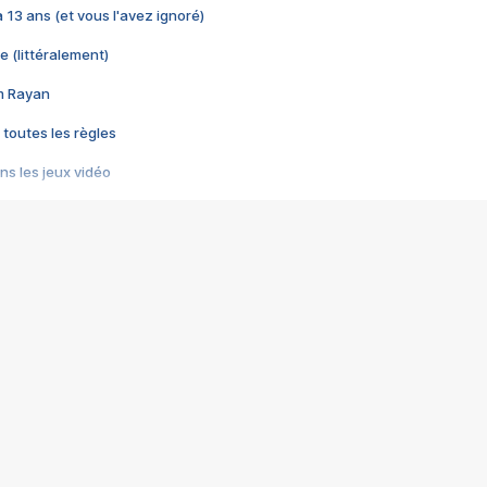
 a 13 ans (et vous l'avez ignoré)
e (littéralement)
im Rayan
 toutes les règles
s les jeux vidéo
us choquant de Rockstar ? - Le scandale BULLY
e plus moche de Steam
du RÊVE tourne au CAUCHEMAR
pendant 8 heures
it… à tort
umiliés par un jeu vidéo
ire - Final Fantasy 8
ti un empire - Age of Empires