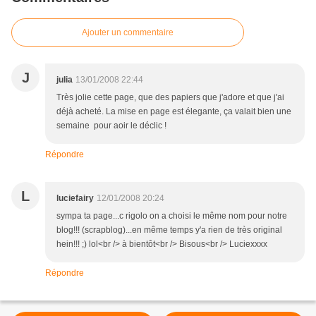
Ajouter un commentaire
J
julia
13/01/2008 22:44
Très jolie cette page, que des papiers que j'adore et que j'ai
déjà acheté. La mise en page est élegante, ça valait bien une
semaine pour aoir le déclic !
Répondre
L
luciefairy
12/01/2008 20:24
sympa ta page...c rigolo on a choisi le même nom pour notre
blog!!! (scrapblog)...en même temps y'a rien de très original
hein!!! ;) lol<br /> à bientôt<br /> Bisous<br /> Luciexxxx
Répondre