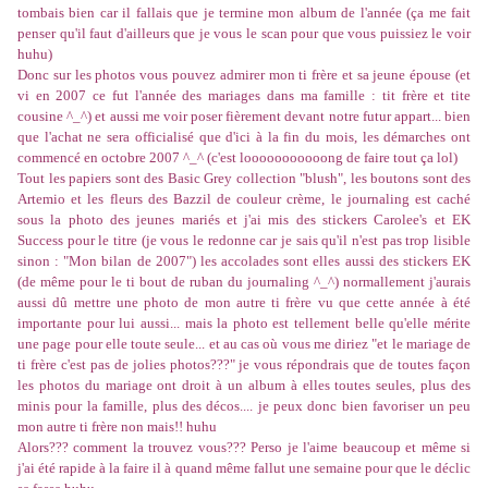
tombais bien car il fallais que je termine mon album de l'année (ça me fait
penser qu'il faut d'ailleurs que je vous le scan pour que vous puissiez le voir
huhu)
Donc sur les photos vous pouvez admirer mon ti frère et sa jeune épouse (et
vi en 2007 ce fut l'année des mariages dans ma famille : tit frère et tite
cousine ^_^) et aussi me voir poser fièrement devant notre futur appart... bien
que l'achat ne sera officialisé que d'ici à la fin du mois, les démarches ont
commencé en octobre 2007 ^_^ (c'est looooooooooong de faire tout ça lol)
Tout les papiers sont des Basic Grey collection "blush", les boutons sont des
Artemio et les fleurs des Bazzil de couleur crème, le journaling est caché
sous la photo des jeunes mariés et j'ai mis des stickers Carolee's et EK
Success pour le titre (je vous le redonne car je sais qu'il n'est pas trop lisible
sinon : "Mon bilan de 2007") les accolades sont elles aussi des stickers EK
(de même pour le ti bout de ruban du journaling ^_^) normallement j'aurais
aussi dû mettre une photo de mon autre ti frère vu que cette année à été
importante pour lui aussi... mais la photo est tellement belle qu'elle mérite
une page pour elle toute seule... et au cas où vous me diriez "et le mariage de
ti frère c'est pas de jolies photos???" je vous répondrais que de toutes façon
les photos du mariage ont droit à un album à elles toutes seules, plus des
minis pour la famille, plus des décos.... je peux donc bien favoriser un peu
mon autre ti frère non mais!! huhu
Alors??? comment la trouvez vous??? Perso je l'aime beaucoup et même si
j'ai été rapide à la faire il à quand même fallut une semaine pour que le déclic