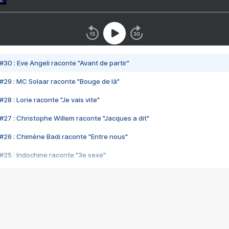
#30 : Eve Angeli raconte "Avant de partir"
#29 : MC Solaar raconte "Bouge de là"
28 : Lorie raconte "Je vais vite"
#27 : Christophe Willem raconte "Jacques a dit"
#26 : Chimène Badi raconte "Entre nous"
#25 : Indochine raconte "3e sexe"
#24 : Zaho raconte "C'est chelou"
#23 : Patrick Bruel raconte "Au café des délices"
#22 : Kyo raconte "Le chemin"
#21 : Nolwenn Leroy raconte "Cassé"