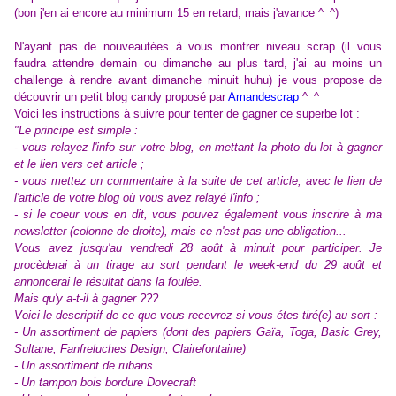
(bon j'en ai encore au minimum 15 en retard, mais j'avance ^_^)
N'ayant pas de nouveautées à vous montrer niveau scrap (il vous
faudra attendre demain ou dimanche au plus tard, j'ai au moins un
challenge à rendre avant dimanche minuit huhu) je vous propose de
découvrir un petit blog candy proposé par
Amandescrap
^_^
Voici les instructions à suivre pour tenter de gagner ce superbe lot :
"Le principe est simple :
- vous relayez l'info sur votre blog, en mettant la photo du lot à gagner
et le lien vers cet article ;
- vous mettez un commentaire à la suite de cet article, avec le lien de
l'article de votre blog où vous avez relayé l'info ;
- si le coeur vous en dit, vous pouvez également vous inscrire à ma
newsletter (colonne de droite), mais ce n'est pas une obligation...
Vous avez jusqu'au vendredi 28 août à minuit pour participer. Je
procèderai à un tirage au sort pendant le week-end du 29 août et
annoncerai le résultat dans la foulée.
Mais qu'y a-t-il à gagner ???
Voici le descriptif de ce que vous recevrez si vous étes tiré(e) au sort :
- Un assortiment de papiers (dont des papiers Gaïa, Toga, Basic Grey,
Sultane, Fanfreluches Design, Clairefontaine)
- Un assortiment de rubans
- Un tampon bois bordure Dovecraft