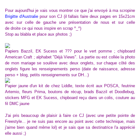
Pour aujourd'hui je vais vous montrer ce que j'ai envoyé à ma scropine
Brigitte d'Australie
pour son CJ (il fallais faire deux pages en 15x21cm
avec sur celle de gauche une présentation de nous et sur celle
de droite ce qui nous inspire en scrap ^_^)
Stop au blabla et place aux photos ;)
Papiers Bazzil, EK Sucess et ??? pour le vert pomme ; chipboard
American Craft ; alphabet "Déjà Views". La partie ou est collée la photo
de mon mariage se soulève avec deux onglets, sur chaque côté des
onglets figure les renseignements perso (date de naissance, adresse
perso + blog, petits renseignements sur DH...)
Papier jaune d'un kit de chez Liddle, texte écrit aux POSCA, feutrine
Artemio, fleurs Prima, boutons de récup, brads Bazzil et Doodlebug,
stickers MFG et EK Sucess, chipboard reçu dans un colis, couture au
fil DMC jaune
J'ai pris beaucoup de plaisir à faire ce CJ (avec une petite pointe de
Freestyle... je ne suis pas encore au point avec cette technique, mais
j'aime bien quand même lol) et je sais que sa destinatrice l'a apprécié
elle aussi ;)