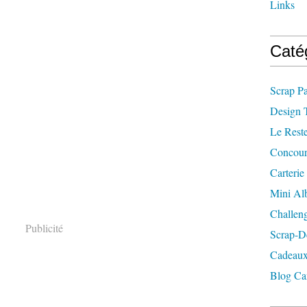
Links
Caté
Scrap P
Design 
Le Rest
Concour
Carterie
Mini A
Challen
Publicité
Scrap-D
Cadeaux
Blog Ca