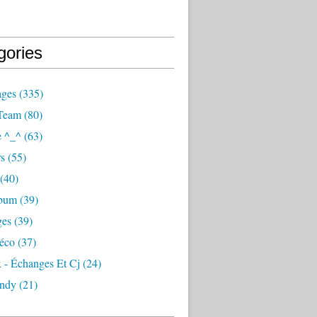
gories
ages
(335)
Team
(80)
e ^_^
(63)
s
(55)
(40)
lbum
(39)
ges
(39)
éco
(37)
 - Échanges Et Cj
(24)
ndy
(21)