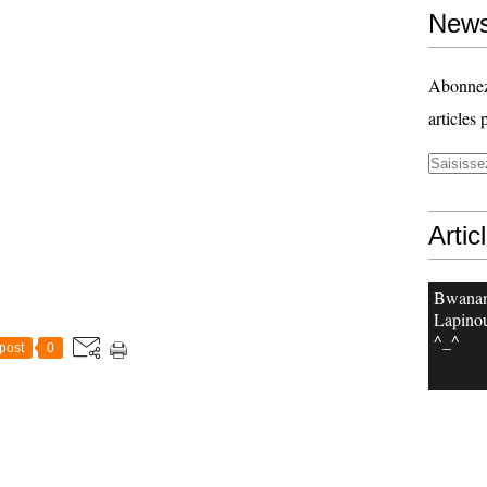
News
Abonnez-
articles 
Artic
Bwanan
Lapinou
^_^
post
0