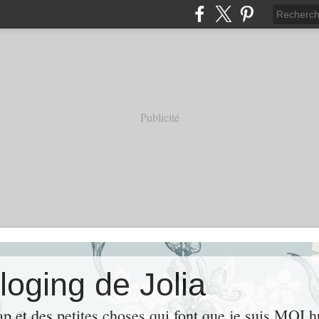
Publicité
loging de Jolia
ap et des petites choses qui font que je suis MOI 