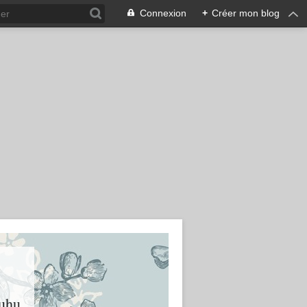
Connexion
+
Créer mon blog
huhu