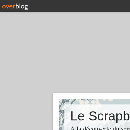
Le Scrapb
A la découverte du scr