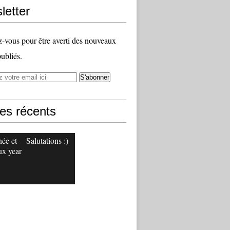
letter
vous pour être averti des nouveaux
publiés.
les récents
ée et
Salutations :)
x year