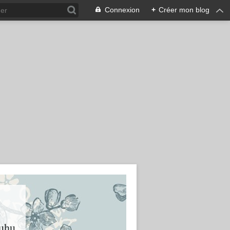
Connexion
+
Créer mon blog
huhu