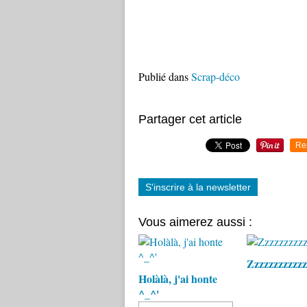
Publié dans
Scrap-déco
Partager cet article
Re
S'inscrire à la newsletter
Vous aimerez aussi :
Zzzzzzzzzzzz
Holàlà, j'ai honte
^_^'