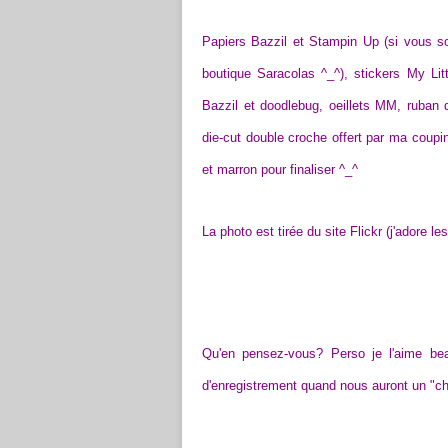
Papiers Bazzil et Stampin Up (si vous so
boutique Saracolas ^_^), stickers My Li
Bazzil et doodlebug, oeillets MM, ruban 
die-cut double croche offert par ma coupi
et marron pour finaliser ^_^
La photo est tirée du site Flickr (j'adore l
Qu'en pensez-vous? Perso je l'aime be
d'enregistrement quand nous auront un "c