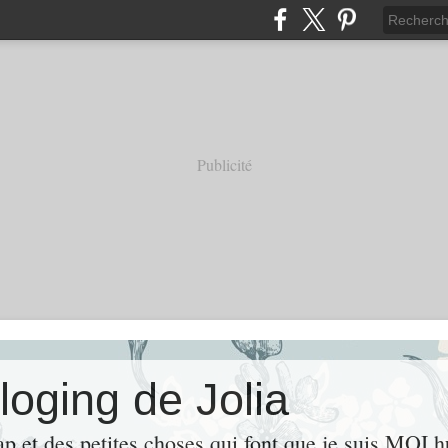
Publicité
loging de Jolia
ap et des petites choses qui font que je suis MOI 