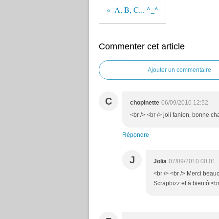
A, B, C... ^_^
Commenter cet article
Ajouter un commentaire
C
chopinette
06/09/2010 12:52
<br /> <br /> joli fanion, bonne c
Répondre
J
Jolia
07/09/2010 00:01
<br /> <br /> Merci beauc
Scrapbizz et à bientôt<br 