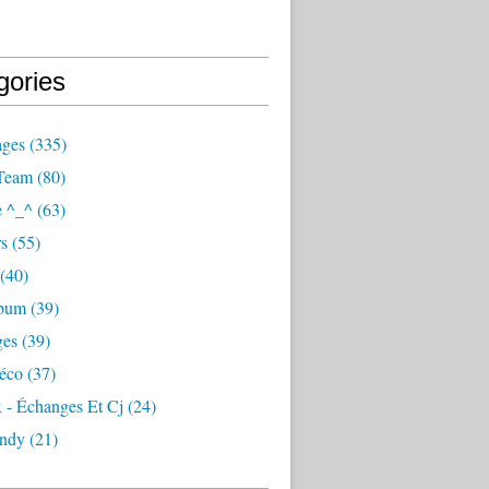
gories
ages
(335)
Team
(80)
e ^_^
(63)
s
(55)
(40)
lbum
(39)
ges
(39)
éco
(37)
 - Échanges Et Cj
(24)
ndy
(21)