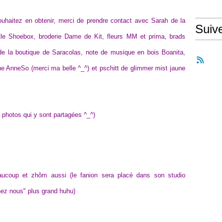
uhaitez en obtenir, merci de prendre contact avec Sarah de la
Suiv
ttle Shoebox, broderie Dame de Kit, fleurs MM et prima, brads
de la boutique de Saracolas, note de musique en bois Boanita,
ne AnneSo (merci ma belle ^_^) et pschitt de glimmer mist jaune
es photos qui y sont partagées ^_^)
aucoup et zhôm aussi (le fanion sera placé dans son studio
hez nous" plus grand huhu)