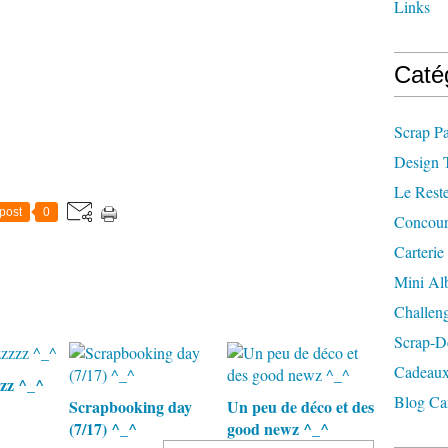
Links
Caté
Scrap P
Design 
Le Rest
post
0
Concour
Carterie
Mini A
Challen
Scrap-D
Cadeaux
zz ^_^
Blog Ca
Scrapbooking day
Un peu de déco et des
(7/17) ^_^
good newz ^_^