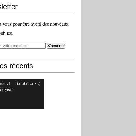
letter
vous pour être averti des nouveaux
publiés.
les récents
ée et
Salutations :)
x year