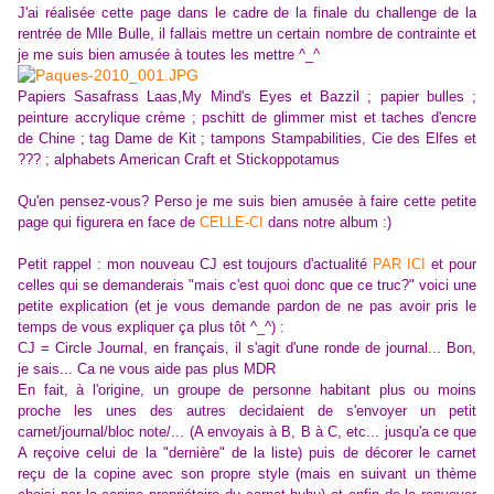
J'ai réalisée cette page dans le cadre de la finale du challenge de la
rentrée de Mlle Bulle, il fallais mettre un certain nombre de contrainte et
je me suis bien amusée à toutes les mettre ^_^
Papiers Sasafrass Laas,My Mind's Eyes et Bazzil ; papier bulles ;
peinture accrylique crème ; pschitt de glimmer mist et taches d'encre
de Chine ; tag Dame de Kit ; tampons Stampabilities, Cie des Elfes et
??? ; alphabets American Craft et Stickoppotamus
Qu'en pensez-vous? Perso je me suis bien amusée à faire cette petite
page qui figurera en face de
CELLE-CI
dans notre album :)
Petit rappel : mon nouveau CJ est toujours d'actualité
PAR ICI
et pour
celles qui se demanderais "mais c'est quoi donc que ce truc?" voici une
petite explication (et je vous demande pardon de ne pas avoir pris le
temps de vous expliquer ça plus tôt ^_^) :
CJ = Circle Journal, en français, il s'agit d'une ronde de journal... Bon,
je sais... Ca ne vous aide pas plus MDR
En fait, à l'origine, un groupe de personne habitant plus ou moins
proche les unes des autres decidaient de s'envoyer un petit
carnet/journal/bloc note/... (A envoyais à B, B à C, etc... jusqu'a ce que
A reçoive celui de la "dernière" de la liste) puis de décorer le carnet
reçu de la copine avec son propre style (mais en suivant un thème